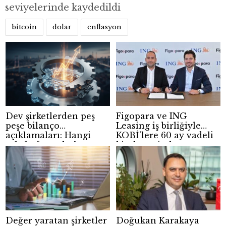
seviyelerinde kaydedildi
bitcoin
dolar
enflasyon
Dev şirketlerden peş
Figopara ve ING
peşe bilanço
Leasing iş birliğiyle
açıklamaları: Hangi
KOBİ’lere 60 ay vadeli
sektör öne çıktı?
kiralama imkanı
Değer yaratan şirketler
Doğukan Karakaya