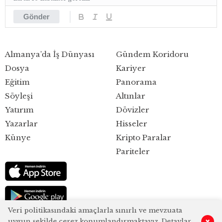
Gönder
Almanya’da İş Dünyası
Gündem Koridoru
Dosya
Kariyer
Eğitim
Panorama
Söyleşi
Altınlar
Yatırım
Dövizler
Yazarlar
Hisseler
Künye
Kripto Paralar
Pariteler
Veri politikasındaki amaçlarla sınırlı ve mevzuata
uygun şekilde çerez konumlandırmaktayız. Detaylar
0