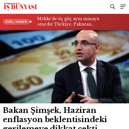
Mekke’de üç güç aynı masaya
ÖZEL HABER
oturdu! Türkiye, Pakistan…
Bakan Şimşek, Haziran
enflasyon beklentisindeki
gerilemeye dikkat çekti