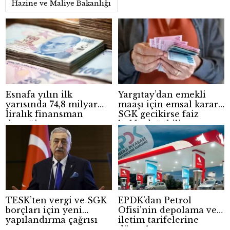
Hazine ve Maliye Bakanlığı
Esnafa yılın ilk
Yargıtay’dan emekli
yarısında 74,8 milyar
maaşı için emsal karar:
liralık finansman
SGK gecikirse faiz
desteği
hakkı doğabilir
TESK’ten vergi ve SGK
EPDK’dan Petrol
borçları için yeni
Ofisi’nin depolama ve
yapılandırma çağrısı
iletim tarifelerine
düzenleme