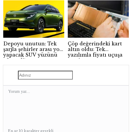
Depoyu unutun: Tek
Çöp değerindeki kart
şarjla şehirler arası yol
altın oldu: Tek
yapacak SUV yüzünü
yazılımla fiyatı uçuşa
gösterdi!
geçti
En az 10 karakter gerekli