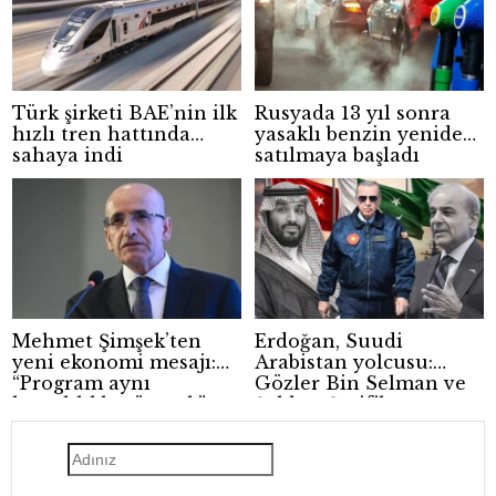
Türk şirketi BAE’nin ilk
Rusyada 13 yıl sonra
hızlı tren hattında
yasaklı benzin yeniden
sahaya indi
satılmaya başladı
Mehmet Şimşek’ten
Erdoğan, Suudi
yeni ekonomi mesajı:
Arabistan yolcusu:
“Program aynı
Gözler Bin Selman ve
kararlılıkla sürecek”
Şahbaz Şerif’le
yapılacak kritik zirvede