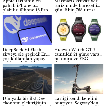
Apple tarihinin en
Marmaris kruvaziyer
pahalı iPhone’u
turizminde hareketli
olabilir! iPhone 18 Pro
gün! 2 bin 768 turist
için zam beklentisi
ilçeye geldi
güçleniyor
DeepSeek V4 Flash
Huawei Watch GT 7
zirveyi ele geçirdi! En
tanıtıldı! 21 güne varan
çok kullanılan yapay
pil ömrü ve EKG
zekâ modeli oldu
desteği
Dünyada bir ilk! Dev
Lastiği kendi kendini
ekonomi elektriğinin
onarıyor! Segway’den