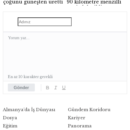
çoğunu güneşten üretti
90 kilometre menzilli
yeni elektrikli scooter
En az 10 karakter gerekli
Gönder
Almanya’da İş Dünyası
Gündem Koridoru
Dosya
Kariyer
Eğitim
Panorama