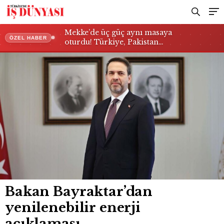
Mekke’de üç güç aynı masaya
ÖZEL HABER
oturdu! Türkiye, Pakistan…
Bakan Bayraktar’dan
yenilenebilir enerji
açıklaması