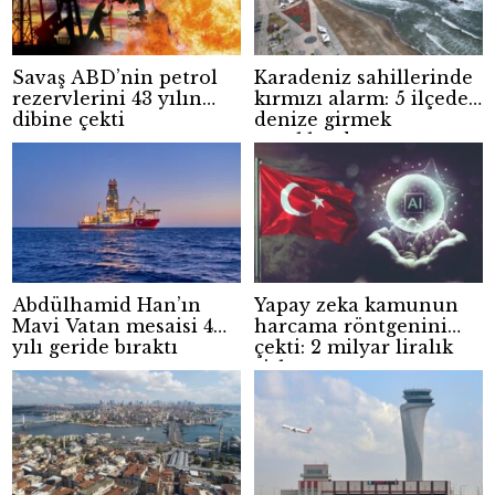
Savaş ABD’nin petrol
Karadeniz sahillerinde
rezervlerini 43 yılın
kırmızı alarm: 5 ilçede
dibine çekti
denize girmek
yasaklandı
Abdülhamid Han’ın
Yapay zeka kamunun
Mavi Vatan mesaisi 4
harcama röntgenini
yılı geride bıraktı
çekti: 2 milyar liralık
risk