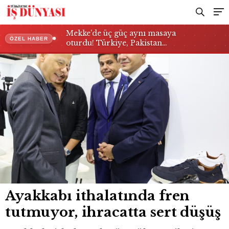
Mekke’de üç güç aynı masaya
ÖZEL HABER
oturdu! Türkiye, Pakistan…
Ayakkabı ithalatında fren
tutmuyor, ihracatta sert düşüş