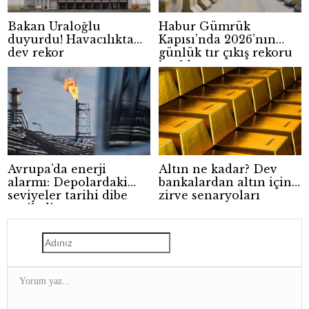
Bakan Uraloğlu
Habur Gümrük
duyurdu! Havacılıkta
Kapısı’nda 2026’nın
dev rekor
günlük tır çıkış rekoru
kırıldı
Avrupa’da enerji
Altın ne kadar? Dev
alarmı: Depolardaki
bankalardan altın için
seviyeler tarihi dibe
zirve senaryoları
geriledi