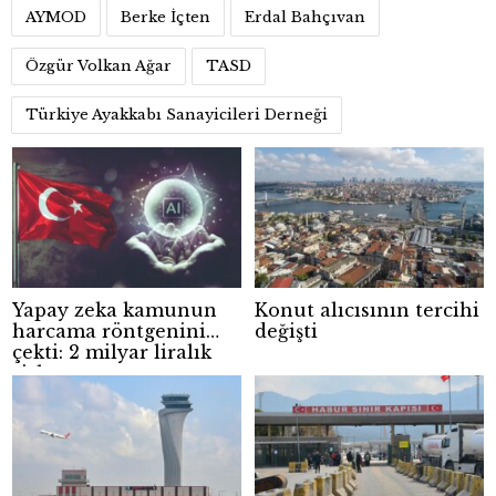
AYMOD
Berke İçten
Erdal Bahçıvan
Özgür Volkan Ağar
TASD
Türkiye Ayakkabı Sanayicileri Derneği
Yapay zeka kamunun
Konut alıcısının tercihi
harcama röntgenini
değişti
çekti: 2 milyar liralık
risk