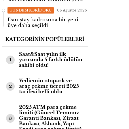
değişti!
GÜNDEM KORİDORU
08 Ağustos 2026
Danıştay kadrosuna bir yeni
üye daha seçildi
KATEGORİNİN POPÜLERLERİ
Saat&Saat yılın ilk
yarısında 5 farklı ödülün
1
sahibi oldu!
Yediemin otopark ve
araç çekme ücreti 2025
2
tarifesi belli oldu
2025 ATM para çekme
limiti (Güncel Temmuz
Garanti Bankası, Ziraat
3
Bankası, Akbank, Yapı