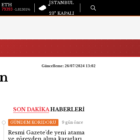
İSTANBUL
ETH
79393
-1.81301%
23°
KAPALI
Güncelleme: 26/07/2024 13:02
on
SON DAKİKA
HABERLERİ
GÜNDEM KORİDORU
9 gün önce
Resmi Gazete’de yeni atama
ve görevden alma kararları