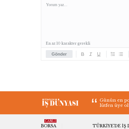
En az 10 karakter gerekli
Gönder
Günün en pop
lütfen üye o
CANLI
BORSA
TÜRKIYE'DE İŞ