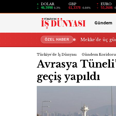
DOLAR
GBP
EURO
46,5998
61,3378
53,2606
0.3%
-0.84%
-
Gündem
Mekke’de üç güç
ÖZEL HABER
Türkiye'de İş Dünyası
Gündem Koridoru
Avrasya Tüneli
geçiş yapıldı