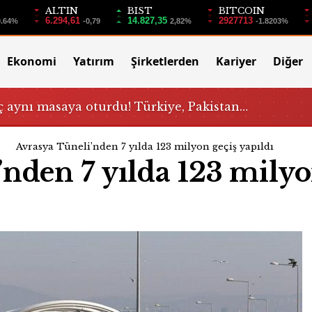
ALTIN
BIST
BITCOIN
6.294,61
14.827,35
2927713
0.64%
-0,79
2,82%
-1.8203%
Ekonomi
Yatırım
Şirketlerden
Kariyer
Diğer
 aynı masaya oturdu! Türkiye, Pakistan…
Avrasya Tüneli’nden 7 yılda 123 milyon geçiş yapıldı
’nden 7 yılda 123 mily