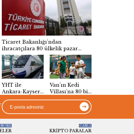
Ticaret Bakanlığı’ndan
ihracatçılara 80 ülkelik pazar
rehberi
YHT ile
Van’ın Kedi
Ankara-Kayseri
Villası’na 80 bin
yolculuğu 1
ziyaretçi
e
saat 45
dakikaya
düşecek
ONOMİ
CANLI
ELER
KRIPTO PARALAR