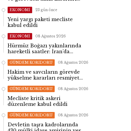
yayımlandı
EKONOMİ
23 gün önce
Yeni yargı paketi mecliste
kabul edildi
EKONOMİ
08 Ağustos 2026
Hürmüz Boğazı yakınlarında
hareketli saatler: İran’da
patlama sesleri yükseldi
GÜNDEM KORİDORU
08 Ağustos 2026
Hakim ve savcıların görevde
yükselme kararları resmiyet
kazandı
GÜNDEM KORİDORU
08 Ağustos 2026
Mecliste kritik askeri
düzenleme kabul edildi
GÜNDEM KORİDORU
08 Ağustos 2026
Devletin taşra kadrolarında
430 mülki idare amirinin yeri