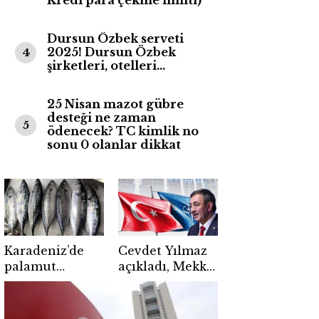
Kredi para çekme limiti)
Dursun Özbek serveti
2025! Dursun Özbek
4
şirketleri, otelleri…
25 Nisan mazot gübre
desteği ne zaman
5
ödenecek? TC kimlik no
sonu 0 olanlar dikkat
Karadeniz’de
Cevdet Yılmaz
palamut
açıkladı, Mekke
umudu
Anlaşması
balıkçıları
NATO’ya
sevindirdi
alternatif değil