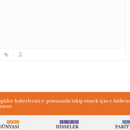
üler haberlerini e-postanızda takip etmek için e-bülten
lunuz.
DERGI
EKONOMİ
EK
 DÜNYASI
HISSELER
PARIT