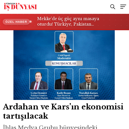
Mekke’de üç güç aynı masaya
ÖZEL HABER
oturdu! Türkiye, Pakistan…
Ardahan ve Kars’ın ekonomisi
tartışılacak
İhlas Medya Grubu bünyesindeki