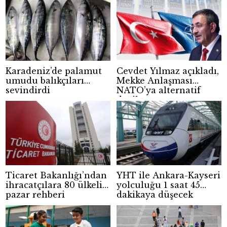
Karadeniz’de palamut
Cevdet Yılmaz açıkladı,
umudu balıkçıları
Mekke Anlaşması
sevindirdi
NATO’ya alternatif
değil
Ticaret Bakanlığı’ndan
YHT ile Ankara-Kayseri
ihracatçılara 80 ülkelik
yolculuğu 1 saat 45
pazar rehberi
dakikaya düşecek