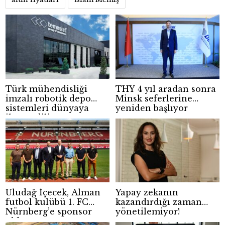
Türk mühendisliği
THY 4 yıl aradan sonra
imzalı robotik depo
Minsk seferlerine
sistemleri dünyaya
yeniden başlıyor
ihraç ediliyor
Uludağ İçecek, Alman
Yapay zekanın
futbol kulübü 1. FC
kazandırdığı zaman
Nürnberg’e sponsor
yönetilemiyor!
oldu