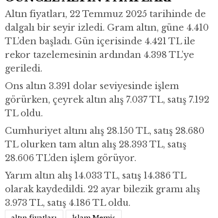
Altın fiyatları, 22 Temmuz 2025 tarihinde de
dalgalı bir seyir izledi. Gram altın, güne 4.410
TL’den başladı. Gün içerisinde 4.421 TL ile
rekor tazelemesinin ardından 4.398 TL’ye
geriledi.
Ons altın 3.391 dolar seviyesinde işlem
görürken, çeyrek altın alış 7.037 TL, satış 7.192
TL oldu.
Cumhuriyet altını alış 28.150 TL, satış 28.680
TL olurken tam altın alış 28.393 TL, satış
28.606 TL’den işlem görüyor.
Yarım altın alış 14.033 TL, satış 14.386 TL
olarak kaydedildi. 22 ayar bilezik gramı alış
3.973 TL, satış 4.186 TL oldu.
altın fiyatları
İslam Memiş