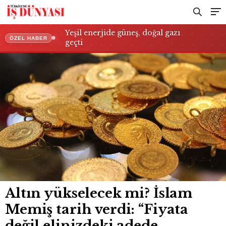
odaklanın”
Yeşil enerjide güneş, doğal gazı
ÖZEL HABER
geçti
Altın yükselecek mi? İslam
Memiş tarih verdi: “Fiyata
değil elinizdeki adede