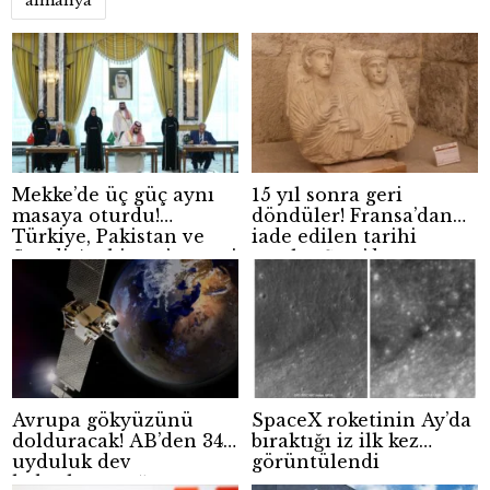
almanya
Mekke’de üç güç aynı
15 yıl sonra geri
masaya oturdu!
döndüler! Fransa’dan
Türkiye, Pakistan ve
iade edilen tarihi
Suudi Arabistan’ın yeni
eserler Şam’da
güvenlik hesabı
sergilendi
Avrupa gökyüzünü
SpaceX roketinin Ay’da
dolduracak! AB’den 348
bıraktığı iz ilk kez
uyduluk dev
görüntülendi
haberleşme ağı