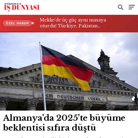
Mekke’de üç güç aynı masaya
ÖZEL HABER
oturdu! Türkiye, Pakistan…
Almanya’da 2025’te büyüme
beklentisi sıfıra düştü