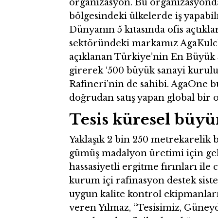
organizasyon. Bu organizasyond
bölgesindeki ülkelerde iş yapabil
Dünyanın 5 kıtasında ofis açtıkl
sektöründeki markamız AgaKulch
açıklanan Türkiye’nin En Büyük 5
girerek ‘500 büyük sanayi kurulu
Rafineri’nin de sahibi. AgaOne bu
doğrudan satış yapan global bir 
Tesis küresel büyü
Yaklaşık 2 bin 250 metrekarelik bi
gümüş madalyon üretimi için ge
hassasiyetli ergitme fırınları ile 
kurum içi rafinasyon destek siste
uygun kalite kontrol ekipmanları
veren Yılmaz, “Tesisimiz, Güneyd