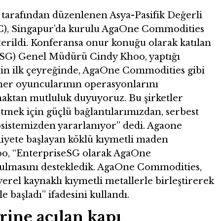
 tarafından düzenlenen Asya-Pasifik Değerli
C), Singapur’da kurulu AgaOne Commodities
terildi. Konferansa onur konuğu olarak katılan
eSG) Genel Müdürü Cindy Khoo, yaptığı
’in ilk çeyreğinde, AgaOne Commodities gibi
her oyuncularının operasyonlarını
aktan mutluluk duyuyoruz. Bu şirketler
etmek için güçlü bağlantılarımızdan, serbest
osistemizden yararlanıyor” dedi. Agaone
liyete başlayan köklü kıymetli maden
o, “EnterpriseSG olarak AgaOne
ulmasını destekledik. AgaOne Commodities,
yerel kaynaklı kıymetli metallerle birleştirerek
e başladı” ifadesini kullandı.
rine açılan kapı