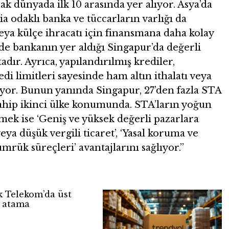
ak dünyada ilk 10 arasında yer alıyor. Asya’da
a odaklı banka ve tüccarların varlığı da
a külçe ihracatı için finansmana daha kolay
nde bankanın yer aldığı Singapur’da değerli
ır. Ayrıca, yapılandırılmış krediler,
edi limitleri sayesinde ham altın ithalatı veya
lıyor. Bunun yanında Singapur, 27’den fazla STA
sahip ikinci ülke konumunda. STA’ların yoğun
mek ise ‘Geniş ve yüksek değerli pazarlara
eya düşük vergili ticaret’, ‘Yasal koruma ve
rük süreçleri’ avantajlarını sağlıyor.”