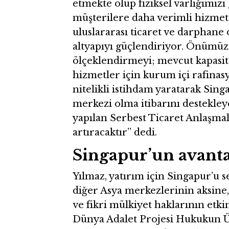
etmekte olup fiziksel varlığımız
müşterilere daha verimli hizmet
uluslararası ticaret ve darphan
altyapıyı güçlendiriyor. Önümüz
ölçeklendirmeyi; mevcut kapasite
hizmetler için kurum içi rafinas
nitelikli istihdam yaratarak Sing
merkezi olma itibarını destekley
yapılan Serbest Ticaret Anlaşmalar
artıracaktır” dedi.
Singapur’un avanta
Yılmaz, yatırım için Singapur’u s
diğer Asya merkezlerinin aksine,
ve fikri mülkiyet haklarının etk
Dünya Adalet Projesi Hukukun Ü