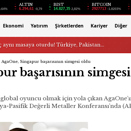
ALTIN
BIST
BITCOIN
6.294,61
14.827,35
2927713
0.64%
-0,79
2,82%
-1.8203%
Ekonomi
Yatırım
Şirketlerden
Kariyer
Diğer
 aynı masaya oturdu! Türkiye, Pakistan…
AgaOne, Singapur başarısının simgesi oldu
ur başarısının simgesi
global oyuncu olmak için yola çıkan AgaOne
ya-Pasifik Değerli Metaller Konferansı’nda (