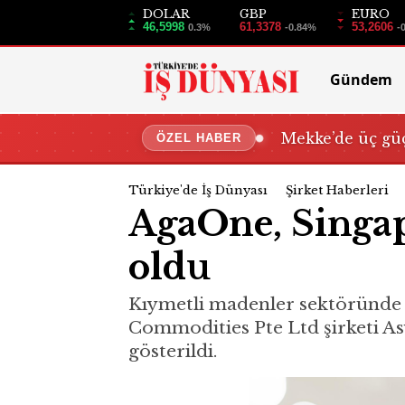
DOLAR
GBP
EURO
46,5998
61,3378
53,2606
0.3%
-0.84%
-
Gündem
Mekke’de üç güç
ÖZEL HABER
Türkiye'de İş Dünyası
Şirket Haberleri
AgaOne, Singap
oldu
Kıymetli madenler sektöründe 
Commodities Pte Ltd şirketi As
gösterildi.