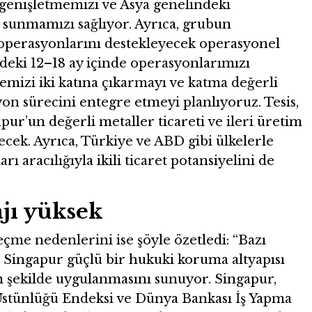
ı genişletmemizi ve Asya genelindeki
 sunmamızı sağlıyor. Ayrıca, grubun
e operasyonlarını destekleyecek operasyonel
deki 12–18 ay içinde operasyonlarımızı
mizi iki katına çıkarmayı ve katma değerli
yon sürecini entegre etmeyi planlıyoruz. Tesis,
apur’un değerli metaller ticareti ve ileri üretim
ecek. Ayrıca, Türkiye ve ABD gibi ülkelerle
ı aracılığıyla ikili ticaret potansiyelini de
jı yüksek
eçme nedenlerini ise şöyle özetledi: “Bazı
 Singapur güçlü bir hukuki koruma altyapısı
in şekilde uygulanmasını sunuyor. Singapur,
stünlüğü Endeksi ve Dünya Bankası İş Yapma