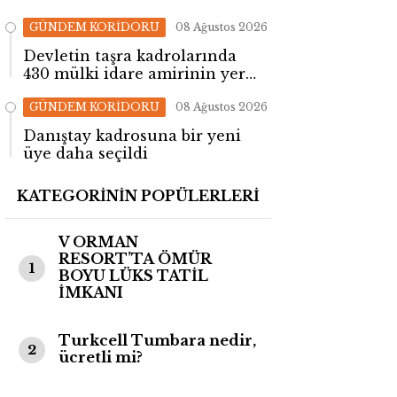
GÜNDEM KORİDORU
08 Ağustos 2026
Devletin taşra kadrolarında
430 mülki idare amirinin yeri
değişti!
GÜNDEM KORİDORU
08 Ağustos 2026
Danıştay kadrosuna bir yeni
üye daha seçildi
KATEGORİNİN POPÜLERLERİ
V ORMAN
RESORT’TA ÖMÜR
1
BOYU LÜKS TATİL
İMKANI
Turkcell Tumbara nedir,
2
ücretli mi?