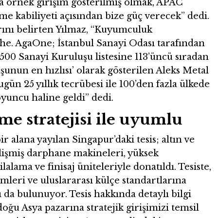
a örnek girişim gösterilmiş olmak, APAC
me kabiliyeti açısından bize güç verecek” dedi.
arını belirten Yılmaz, “Kuyumculuk
e. AgaOne; İstanbul Sanayi Odası tarafından
00 Sanayi Kuruluşu listesine 113’üncü sıradan
şunun en hızlısı’ olarak gösterilen Aleks Metal
gün 25 yıllık tecrübesi ile 100’den fazla ülkede
oyuncu haline geldi” dedi.
me stratejisi ile uyumlu
r alana yayılan Singapur’daki tesis; altın ve
lişmiş darphane makineleri, yüksek
cilalama ve finisaj üniteleriyle donatıldı. Tesiste,
mleri ve uluslararası külçe standartlarına
 da bulunuyor. Tesis hakkında detaylı bilgi
oğu Asya pazarına stratejik girişimizi temsil