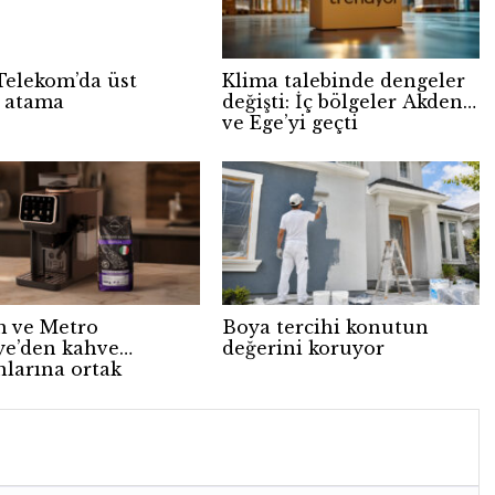
Telekom’da üst
Klima talebinde dengeler
 atama
değişti: İç bölgeler Akdeniz
ve Ege’yi geçti
 ve Metro
Boya tercihi konutun
ye’den kahve
değerini koruyor
nlarına ortak
anya