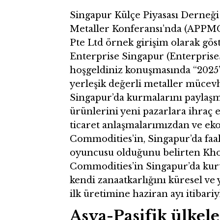
Singapur Külçe Piyasası Derneği
Metaller Konferansı’nda (APPM
Pte Ltd örnek girişim olarak gös
Enterprise Singapur (Enterpris
hoşgeldiniz konuşmasında “2025
yerleşik değerli metaller mücev
Singapur’da kurmalarını paylaşm
ürünlerini yeni pazarlara ihraç 
ticaret anlaşmalarımızdan ve ek
Commodities’in, Singapur’da faa
oyuncusu olduğunu belirten Kho
Commodities’in Singapur’da kur
kendi zanaatkarlığını küresel ve 
ilk üretimine haziran ayı itibariyl
Asya-Pasifik ülkele