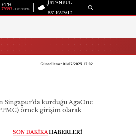
İSTANBUL
ETH
79393
-1.81301%
23°
KAPALI
Güncelleme: 01/07/2025 17:02
’ın Singapur’da kurduğu AgaOne
APPMC) örnek girişim olarak
SON DAKİKA
HABERLERİ