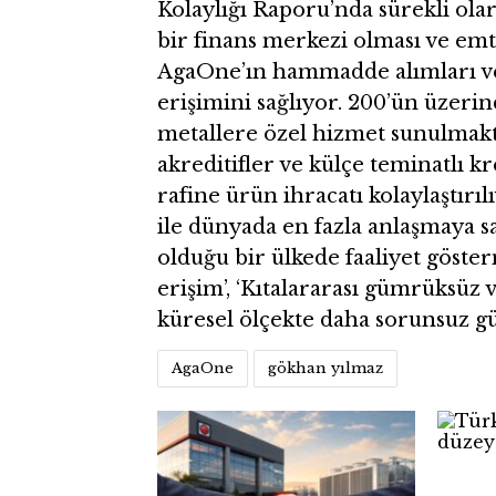
Kolaylığı Raporu’nda sürekli olar
bir finans merkezi olması ve emti
AgaOne’ın hammadde alımları vey
erişimini sağlıyor. 200’ün üzeri
metallere özel hizmet sunulmaktad
akreditifler ve külçe teminatlı kr
rafine ürün ihracatı kolaylaştırı
ile dünyada en fazla anlaşmaya 
olduğu bir ülkede faaliyet göster
erişim’, ‘Kıtalararası gümrüksüz v
küresel ölçekte daha sorunsuz güm
AgaOne
gökhan yılmaz