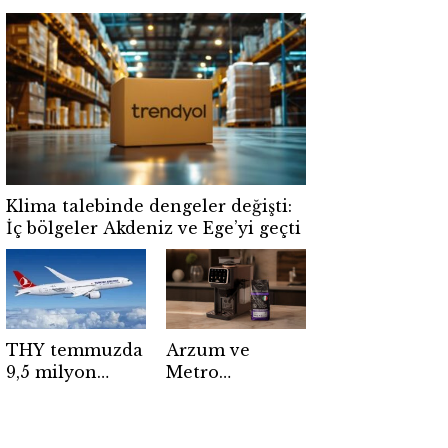
ortaklık yapısı
düzey atama
değişiyor
Klima talebinde dengeler değişti:
İç bölgeler Akdeniz ve Ege’yi geçti
THY temmuzda
Arzum ve
9,5 milyon
Metro
yolcu taşıdı: 7
Türkiye’den
ayda 54 milyon
kahve
yolcuya ulaştı
tutkunlarına