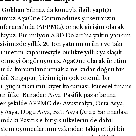
ökhan Yılmaz da konuyla ilgili yaptığı
uğumuz AgaOne Commodities şirketimizin
onferansı’nda (APPMC), örnek girişim olarak
luyuz. Bir milyon ABD Doları’na yakın yatırım
sisimizde yıllık 20 ton yatırım ürünü ve takı
üretim kapasitesiyle birlikte yıllık yaklaşık
e etmeyi öngörüyoruz. AgaOne olarak üretim
ur’da konumlandırmakla ne kadar doğru bir
nkü Singapur, bizim için çok önemli bir
i, güçlü fikri mülkiyet koruması, küresel finans
bir ülke. Buradan Asya-Pasifik pazarlarına
er şekilde APPMC de; Avustralya, Orta Asya,
ey Asya, Doğu Asya, Batı Asya (Arap Yarımadası
ndaki Pasifik’e bitişik ülkelerin de dahil
stem oyuncularının yakından takip ettiği bir