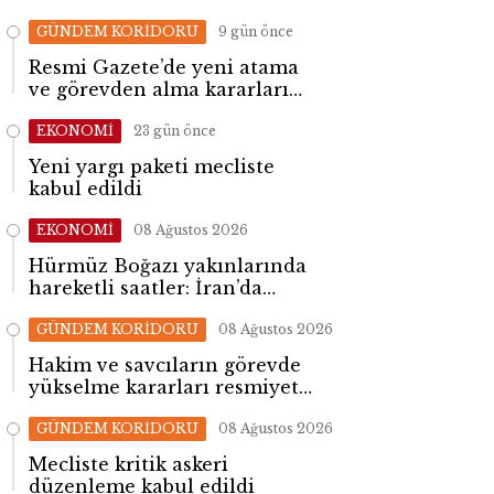
GÜNDEM KORİDORU
9 gün önce
Resmi Gazete’de yeni atama
ve görevden alma kararları
yayımlandı
EKONOMİ
23 gün önce
Yeni yargı paketi mecliste
kabul edildi
EKONOMİ
08 Ağustos 2026
Hürmüz Boğazı yakınlarında
hareketli saatler: İran’da
patlama sesleri yükseldi
GÜNDEM KORİDORU
08 Ağustos 2026
Hakim ve savcıların görevde
yükselme kararları resmiyet
kazandı
GÜNDEM KORİDORU
08 Ağustos 2026
Mecliste kritik askeri
düzenleme kabul edildi