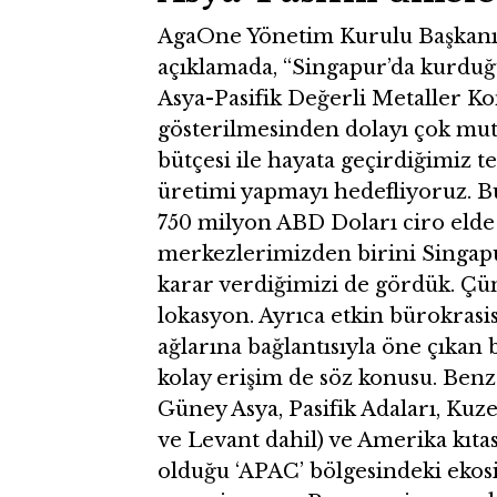
AgaOne Yönetim Kurulu Başkanı G
açıklamada, “Singapur’da kurd
Asya-Pasifik Değerli Metaller K
gösterilmesinden dolayı çok mut
bütçesi ile hayata geçirdiğimiz te
üretimi yapmayı hedefliyoruz. Bu 
750 milyon ABD Doları ciro eld
merkezlerimizden birini Singap
karar verdiğimizi de gördük. Çü
lokasyon. Ayrıca etkin bürokrasis
ağlarına bağlantısıyla öne çıkan 
kolay erişim de söz konusu. Benz
Güney Asya, Pasifik Adaları, Kuz
ve Levant dahil) ve Amerika kıtası
olduğu ‘APAC’ bölgesindeki ekosi