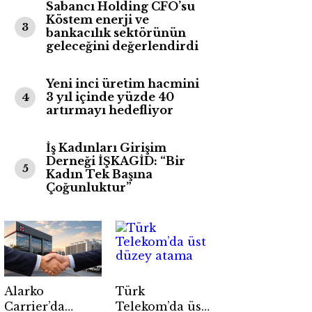
Sabancı Holding CFO’su
Köstem enerji ve
3
bankacılık sektörünün
geleceğini değerlendirdi
Yeni inci üretim hacmini
3 yıl içinde yüzde 40
4
artırmayı hedefliyor
İş Kadınları Girişim
Derneği İŞKAGİD: “Bir
5
Kadın Tek Başına
Çoğunluktur”
Alarko
Türk
Carrier’da
Telekom’da üst