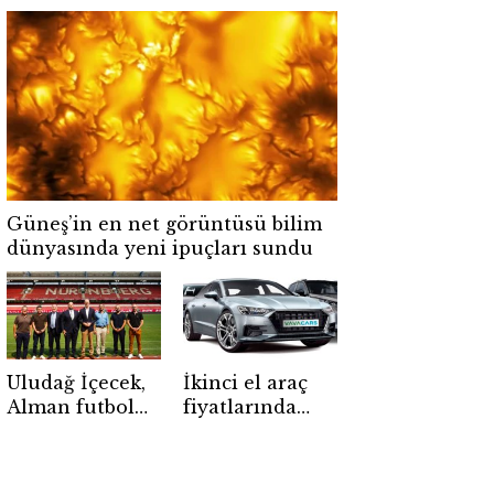
imzalı robotik
Minsk
depo sistemleri
seferlerine
dünyaya ihraç
yeniden
ediliyor
başlıyor
Güneş’in en net görüntüsü bilim
dünyasında yeni ipuçları sundu
Uludağ İçecek,
İkinci el araç
Alman futbol
fiyatlarında
kulübü 1. FC
artış
Nürnberg’e
enflasyonun
sponsor oldu
gerisinde kaldı