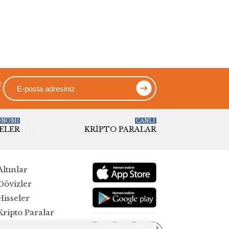
e
ONOMİ
CANLI
ELER
KRIPTO PARALAR
Altınlar
Dövizler
Hisseler
Kripto Paralar
Pariteler