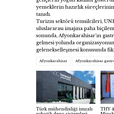
gençlerin yoğun katılım gösterdi
yemeklerin hazırlık süreçlerini
tanıdı.
Turizm sektörü temsilcileri, UN
uluslararası imajına paha biçileme
sonunda, Afyonkarahisar’ın gast
gelmesi yolunda organizasyonun 
gelenekselleşmesi konusunda fikir
Afyonkarahisar
Afyonkarahisar gast
Türk mühendisliği imzalı
THY 4
robotik depo sistemleri
Minsk