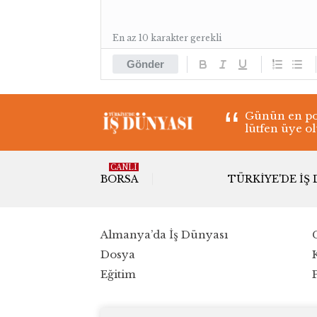
En az 10 karakter gerekli
Gönder
Günün en pop
lütfen üye o
CANLI
BORSA
TÜRKIYE'DE İŞ
Almanya’da İş Dünyası
Dosya
Eğitim