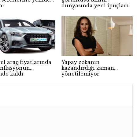
or
dünyasında yeni ipuçları
sundu
 el araç fiyatlarında
Yapay zekanın
 enflasyonun
kazandırdığı zaman
nde kaldı
yönetilemiyor!