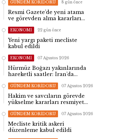
GÜNDEM KORİDORU
8 gün önce
Resmi Gazete’de yeni atama
ve görevden alma kararları
yayımlandı
EKONOMİ
22 gün önce
Yeni yargı paketi mecliste
kabul edildi
EKONOMİ
07 Ağustos 2026
Hürmüz Boğazı yakınlarında
hareketli saatler: İran’da
patlama sesleri yükseldi
GÜNDEM KORİDORU
07 Ağustos 2026
Hakim ve savcıların görevde
yükselme kararları resmiyet
kazandı
GÜNDEM KORİDORU
07 Ağustos 2026
Mecliste kritik askeri
düzenleme kabul edildi