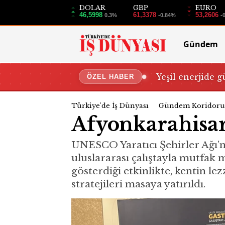
DOLAR
GBP
EURO
46,5998
61,3378
53,2606
0.3%
-0.84%
-
Gündem
Yeşil enerjide g
ÖZEL HABER
Türkiye'de İş Dünyası
Gündem Koridoru
Afyonkarahisar
UNESCO Yaratıcı Şehirler Ağı’n
uluslararası çalıştayla mutfak mi
gösterdiği etkinlikte, kentin le
stratejileri masaya yatırıldı.