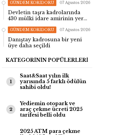
GÜNDEM KORİDORU
07 Ağustos 2026
Devletin taşra kadrolarında
430 mülki idare amirinin yeri
değişti!
GÜNDEM KORİDORU
07 Ağustos 2026
Danıştay kadrosuna bir yeni
üye daha seçildi
KATEGORİNİN POPÜLERLERİ
Saat&Saat yılın ilk
yarısında 5 farklı ödülün
1
sahibi oldu!
Yediemin otopark ve
araç çekme ücreti 2025
2
tarifesi belli oldu
2025 ATM para çekme