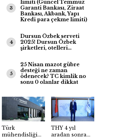
limiti (Güncel Temmuz
Garanti Bankası, Ziraat
3
Bankası, Akbank, Yapı
Kredi para çekme limiti)
Dursun Özbek serveti
2025! Dursun Özbek
4
şirketleri, otelleri…
25 Nisan mazot gübre
desteği ne zaman
5
ödenecek? TC kimlik no
sonu 0 olanlar dikkat
Türk
THY 4 yıl
mühendisliği
aradan sonra