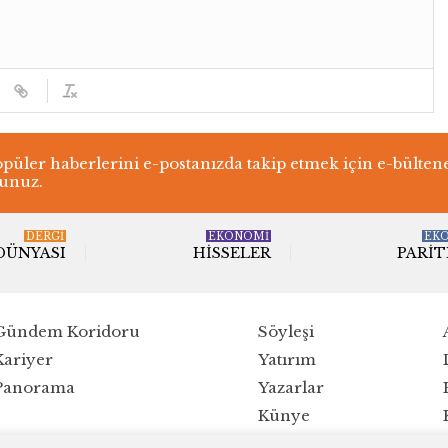
üler haberlerini e-postanızda takip etmek için e-bülten
lunuz.
DERGI
EKONOMİ
EK
 DÜNYASI
HISSELER
PARIT
Gündem Koridoru
Söyleşi
Kariyer
Yatırım
Panorama
Yazarlar
Künye