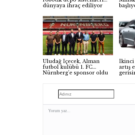
dünyaya ihraç ediliyor
başlıy
Uludağ İçecek, Alman
İkinci
futbol kulübü 1. FC
artış
Nürnberg’e sponsor oldu
gerisi