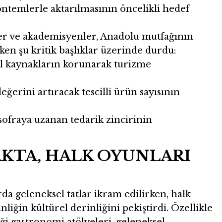
ntemlerle aktarılmasının öncelikli hedef
efler ve akademisyenler, Anadolu mutfağının
en şu kritik başlıklar üzerinde durdu:
l kaynakların korunarak turizme
ğerini artıracak tescilli ürün sayısının
sofraya uzanan tedarik zincirinin
KTA, HALK OYUNLARI
rda geleneksel tatlar ikram edilirken, halk
nliğin kültürel derinliğini pekiştirdi. Özellikle