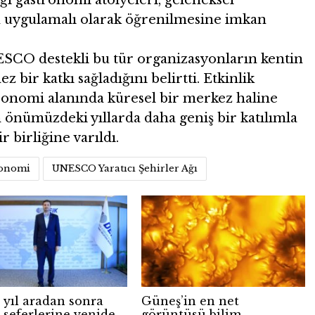
ği gastronomi atölyeleri, geleneksel
n uygulamalı olarak öğrenilmesine imkan
ESCO destekli bu tür organizasyonların kentin
z bir katkı sağladığını belirtti. Etkinlik
ronomi alanında küresel bir merkez haline
önümüzdeki yıllarda daha geniş bir katılımla
 birliğine varıldı.
ronomi
UNESCO Yaratıcı Şehirler Ağı
 yıl aradan sonra
Güneş’in en net
 seferlerine yeniden
görüntüsü bilim