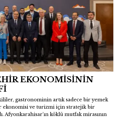
EHİR EKONOMİSİNİN
Fİ
kililer, gastronominin artık sadece bir yemek
 ekonomisi ve turizmi için stratejik bir
. Afyonkarahisar’ın köklü mutfak mirasının