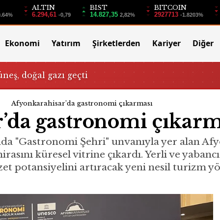
ALTIN
BIST
BITCOIN
6.294,61
14.827,35
2927713
0.64%
-0,79
2,82%
-1.8203%
Ekonomi
Yatırım
Şirketlerden
Kariyer
Diğer
üneş, doğal gazı geçti
Afyonkarahisar’da gastronomi çıkarması
’da gastronomi çıkarm
da "Gastronomi Şehri" unvanıyla yer alan Afy
rasını küresel vitrine çıkardı. Yerli ve yabancı
zzet potansiyelini artıracak yeni nesil turizm y