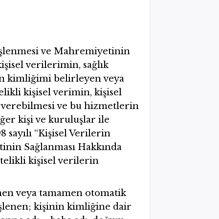
n İşlenmesi ve Mahremiyetinin
şisel verilerimin, sağlık
en kimliğimi belirleyen veya
kli kişisel verimin, kişisel
i verebilmesi ve bu hizmetlerin
er kişi ve kuruluşlar ile
8 sayılı “Kişisel Verilerin
etinin Sağlanması Hakkında
likli kişisel verilerin
kısmen veya tamamen otomatik
şlenen; kişinin kimliğine dair