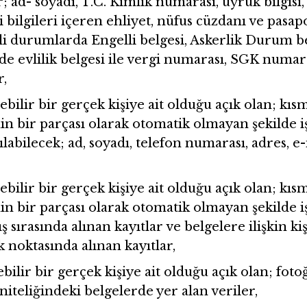
; ad- soyadı, T.C. Kimlik numarası, uyruk bilgisi
i bilgileri içeren ehliyet, nüfus cüzdanı ve pasapo
 durumlarda Engelli belgesi, Askerlik Durum bel
de evlilik belgesi ile vergi numarası, SGK numaras
r,
nebilir bir gerçek kişiye ait olduğu açık olan; 
nin bir parçası olarak otomatik olmayan şekilde i
labilecek; ad, soyadı, telefon numarası, adres, 
nebilir bir gerçek kişiye ait olduğu açık olan; 
nin bir parçası olarak otomatik olmayan şekilde i
ş sırasında alınan kayıtlar ve belgelere ilişkin kiş
k noktasında alınan kayıtlar,
bilir bir gerçek kişiye ait olduğu açık olan; fotoğ
niteliğindeki belgelerde yer alan veriler,