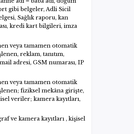
, anne adı – baba adı, doğum
rt gibi belgeler, Adli Sicil
gesi, Sağlık raporu, kan
ı, kredi kart bilgileri, imza
kısmen veya tamamen otomatik
şlenen, reklam, tanıtım,
e-mail adresi, GSM numarası, IP
kısmen veya tamamen otomatik
şlenen; fiziksel mekâna girişte,
isel veriler; kamera kayıtları,
raf ve kamera kayıtları , kişisel