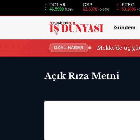
DOLAR
GBP
EURO
46,5998
61,3378
53,2606
0.3%
-0.84%
-
Gündem
Mekke’de üç güç
ÖZEL HABER
Açık Rıza Metni