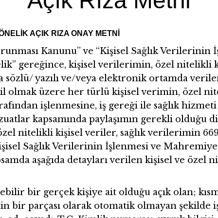
Açık Rıza Metni
ÖNELİK AÇIK RIZA ONAY METNİ
 Korunması Kanunu” ve “Kişisel Sağlık Verilerini
 gereğince, kişisel verilerimin, özel nitelikli ki
a sözlü/ yazılı ve/veya elektronik ortamda veril
olmak üzere her türlü kişisel verimin, özel niteli
rafından işlenmesine, iş gereği ile sağlık hizmet
zuatlar kapsamında paylaşımın gerekli olduğu diğ
özel nitelikli kişisel veriler, sağlık verilerimin 669
isel Sağlık Verilerinin İşlenmesi ve Mahremiy
mda aşağıda detayları verilen kişisel ve özel nite
nebilir bir gerçek kişiye ait olduğu açık olan; 
nin bir parçası olarak otomatik olmayan şekilde i