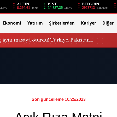
ALTIN
BIST
BITCOIN
6.294,61
14.827,35
2927713
0.64%
-0,79
2,82%
-1.8203%
Ekonomi
Yatırım
Şirketlerden
Kariyer
Diğer
 aynı masaya oturdu! Türkiye, Pakistan…
Son güncelleme 10/25/2023