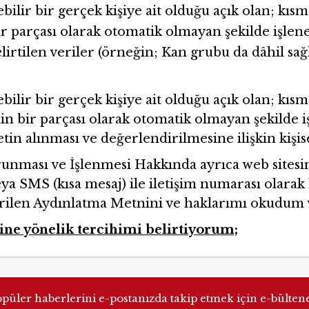
nebilir bir gerçek kişiye ait olduğu açık olan; 
bir parçası olarak otomatik olmayan şekilde işlen
rtilen veriler (örneğin; Kan grubu da dâhil sağl
nebilir bir gerçek kişiye ait olduğu açık olan; 
nin bir parçası olarak otomatik olmayan şekilde 
tin alınması ve değerlendirilmesine ilişkin kişise
Korunması ve İşlenmesi Hakkında ayrıca web sitesi
ya SMS (kısa mesaj) ile iletişim numarası olara
rilen Aydınlatma Metnini ve haklarımı okudum 
sine yönelik tercihimi belirtiyorum;
üler haberlerini e-postanızda takip etmek için e-bülten