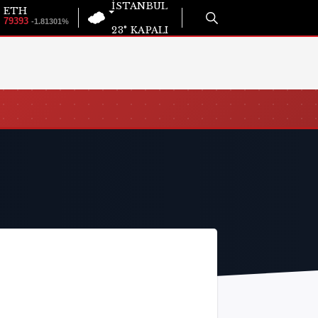
İSTANBUL
ETH
79393
-1.81301%
23°
KAPALI