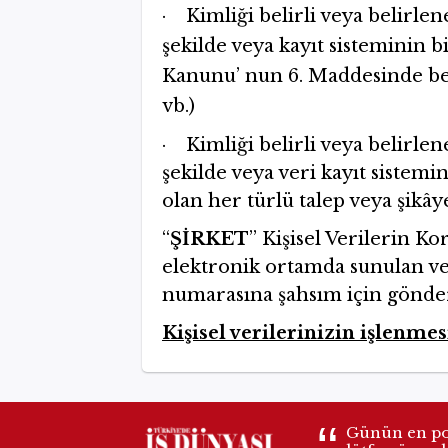
· Kimliği belirli veya belirle
şekilde veya kayıt sisteminin 
Kanunu’ nun 6. Maddesinde beli
vb.)
· Kimliği belirli veya belirle
şekilde veya veri kayıt sistemi
olan her türlü talep veya şikâye
“
ŞİRKET
’’ Kişisel Verilerin 
elektronik ortamda sunulan ve
numarasına şahsım için gönde
Kişisel verilerinizin işlenme
Günün en pop