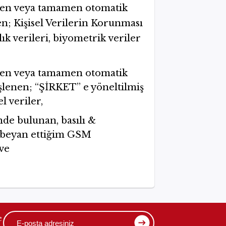
kısmen veya tamamen otomatik
en; Kişisel Verilerin Korunması
ık verileri, biyometrik veriler
kısmen veya tamamen otomatik
işlenen; “ŞİRKET’’ e yöneltilmiş
l veriler,
nde bulunan, basılı &
k beyan ettiğim GSM
ve
e