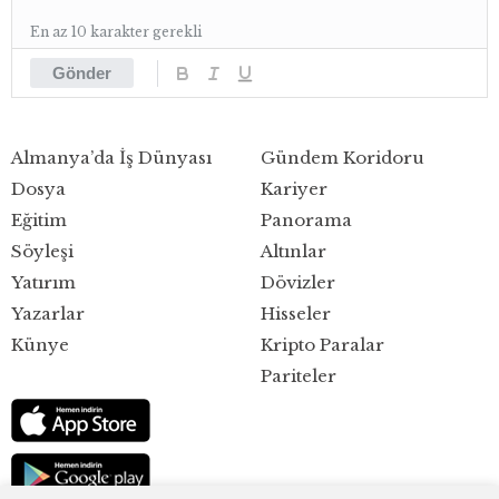
En az 10 karakter gerekli
Gönder
Almanya’da İş Dünyası
Gündem Koridoru
Dosya
Kariyer
Eğitim
Panorama
Söyleşi
Altınlar
Yatırım
Dövizler
Yazarlar
Hisseler
Künye
Kripto Paralar
Pariteler