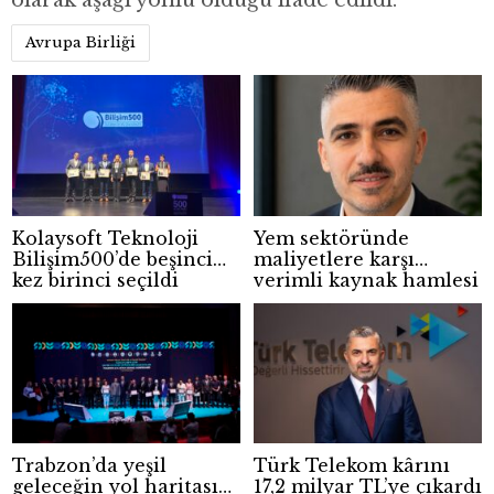
olarak aşağı yönlü olduğu ifade edildi.
Avrupa Birliği
Kolaysoft Teknoloji
Yem sektöründe
Bilişim500’de beşinci
maliyetlere karşı
kez birinci seçildi
verimli kaynak hamlesi
Trabzon’da yeşil
Türk Telekom kârını
geleceğin yol haritası
17,2 milyar TL’ye çıkardı