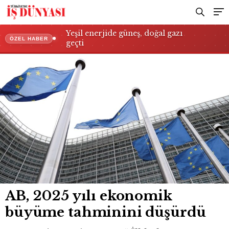
Yeşil enerjide güneş, doğal gazı
ÖZEL HABER
geçti
AB, 2025 yılı ekonomik
büyüme tahminini düşürdü