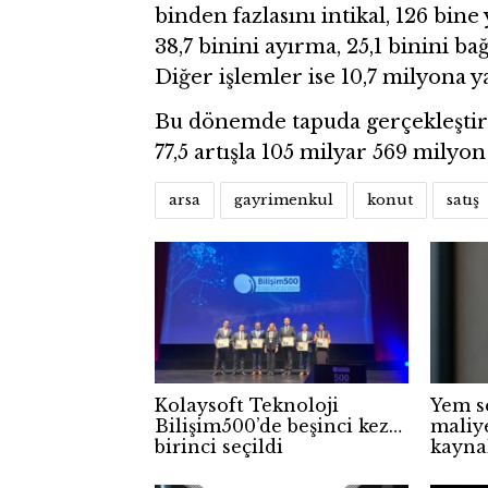
binden fazlasını intikal, 126 bin
38,7 binini ayırma, 25,1 binini ba
Diğer işlemler ise 10,7 milyona ya
Bu dönemde tapuda gerçekleştiri
77,5 artışla 105 milyar 569 milyon 
arsa
gayrimenkul
konut
satış
Kolaysoft Teknoloji
Yem s
Bilişim500’de beşinci kez
maliye
birinci seçildi
kayna