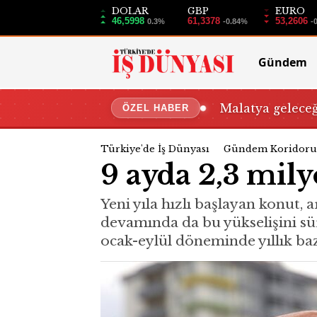
DOLAR
GBP
EURO
46,5998
61,3378
53,2606
0.3%
-0.84%
-
Gündem
Malatya gelece
ÖZEL HABER
Türkiye'de İş Dünyası
Gündem Koridoru
9 ayda 2,3 mily
Yeni yıla hızlı başlayan konut, a
devamında da bu yükselişini sü
ocak-eylül döneminde yıllık baz