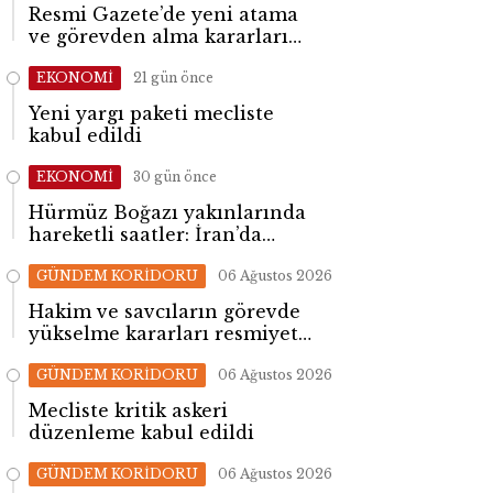
Resmi Gazete’de yeni atama
ve görevden alma kararları
yayımlandı
EKONOMİ
21 gün önce
Yeni yargı paketi mecliste
kabul edildi
EKONOMİ
30 gün önce
Hürmüz Boğazı yakınlarında
hareketli saatler: İran’da
patlama sesleri yükseldi
GÜNDEM KORİDORU
06 Ağustos 2026
Hakim ve savcıların görevde
yükselme kararları resmiyet
kazandı
GÜNDEM KORİDORU
06 Ağustos 2026
Mecliste kritik askeri
düzenleme kabul edildi
GÜNDEM KORİDORU
06 Ağustos 2026