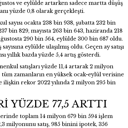
ğustos ve eylülde artarken sadece martta düşüş
anı yüzde 0,8 olarak gerçekleşti.
l sayısı ocakta 238 bin 938, şubatta 232 bin
237 bin 829, mayısta 263 bin 643, haziranda 218
ğustosta 290 bin 564, eylülde 300 bin 687 oldu.
ş sayısına eylülde ulaşılmış oldu. Geçen ay satışı
ı yıllık bazda yüzde 5,4 artış gösterdi.
nkul satışları yüzde 11,4 artarak 2 milyon
, tüm zamanların en yüksek ocak-eylül verisine
 ilişkin rekor 2022 yılında 2 milyon 295 bin
İ YÜZDE 77,5 ARTTI
erinde toplam 14 milyon 679 bin 594 işlem
,3 milyonunu satış, 985 binini ipotek, 356