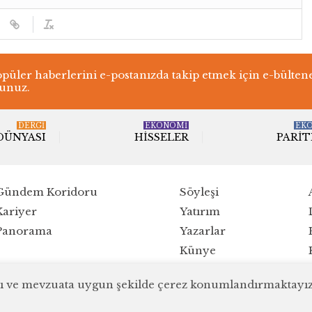
üler haberlerini e-postanızda takip etmek için e-bülten
lunuz.
DERGI
EKONOMİ
EK
 DÜNYASI
HISSELER
PARIT
Gündem Koridoru
Söyleşi
Kariyer
Yatırım
Panorama
Yazarlar
Künye
ırlı ve mevzuata uygun şekilde çerez konumlandırmaktayız