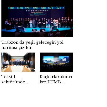
beşinci kez
karşı verimli
birinci seçildi
kaynak hamlesi
Trabzon’da yeşil geleceğin yol
haritası çizildi
Tekstil
Kaçkarlar ikinci
sektöründe
kez UTMB
geleceğin
Dünya Serisi’ne
ustaları için
ev sahipliği
dev adım
yapacak