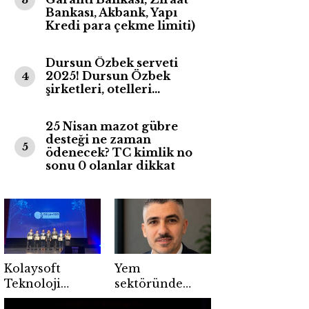
Bankası, Akbank, Yapı
Kredi para çekme limiti)
Dursun Özbek serveti
2025! Dursun Özbek
4
şirketleri, otelleri…
25 Nisan mazot gübre
desteği ne zaman
5
ödenecek? TC kimlik no
sonu 0 olanlar dikkat
Kolaysoft
Yem
Teknoloji
sektöründe
Bilişim500’de
maliyetlere