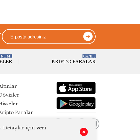
e
ONOMİ
CANLI
ELER
KRIPTO PARALAR
Altınlar
Dövizler
Hisseler
Kripto Paralar
Pariteler
. Detaylar için
veri