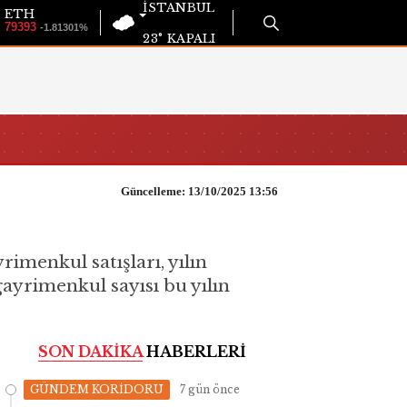
İSTANBUL
ETH
79393
-1.81301%
23°
KAPALI
Güncelleme: 13/10/2025 13:56
yrimenkul satışları, yılın
ayrimenkul sayısı bu yılın
SON DAKİKA
HABERLERİ
GÜNDEM KORİDORU
7 gün önce