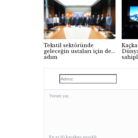
Tekstil sektöründe
Kaçka
geleceğin ustaları için dev
Dünya
adım
sahip
En az 10 karakter gerekli