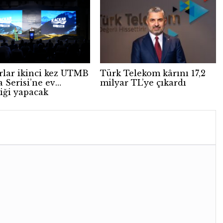
rlar ikinci kez UTMB
Türk Telekom kârını 17,2
 Serisi’ne ev
milyar TL’ye çıkardı
liği yapacak