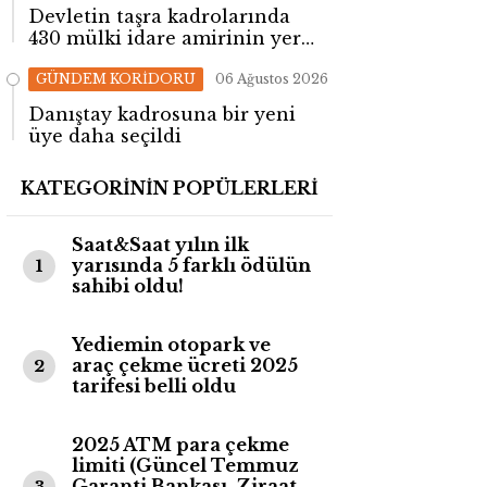
Devletin taşra kadrolarında
430 mülki idare amirinin yeri
değişti!
GÜNDEM KORİDORU
06 Ağustos 2026
Danıştay kadrosuna bir yeni
üye daha seçildi
KATEGORİNİN POPÜLERLERİ
Saat&Saat yılın ilk
yarısında 5 farklı ödülün
1
sahibi oldu!
Yediemin otopark ve
araç çekme ücreti 2025
2
tarifesi belli oldu
2025 ATM para çekme
limiti (Güncel Temmuz
Garanti Bankası, Ziraat
3