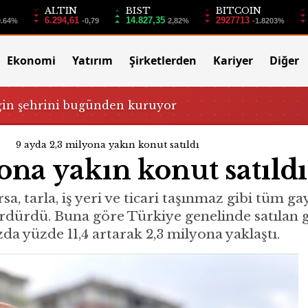
ALTIN
BIST
BITCOIN
6.294,61
14.827,35
2927713
0.64%
-0,79
2,82%
-1.8203%
Ekonomi
Yatırım
Şirketlerden
Kariyer
Diğer
ğin şehrini bugünden kuruyor
9 ayda 2,3 milyona yakın konut satıldı
ona yakın konut satıldı
rsa, tarla, iş yeri ve ticari taşınmaz gibi tüm ga
rdürdü. Buna göre Türkiye genelinde satılan g
da yüzde 11,4 artarak 2,3 milyona yaklaştı.