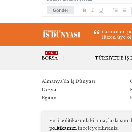
Gönder
Günün en pop
lütfen üye o
CANLI
BORSA
TÜRKIYE'DE İŞ
Almanya’da İş Dünyası
Dosya
Eğitim
Veri politikasındaki amaçlarla sın
politikamızı
inceleyebilirsiniz.