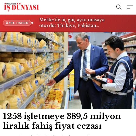
Mekke’de üç güç aynı masaya
ÖZEL HABER
oturdu! Türkiye, Pakistan…
1258 işletmeye 389,5 milyon
liralık fahiş fiyat cezası