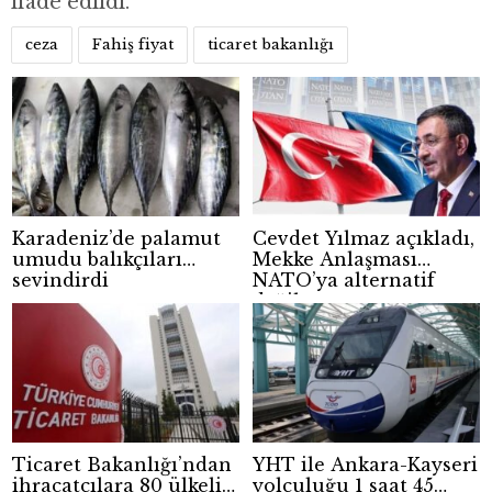
ifade edildi.
ceza
Fahiş fiyat
ticaret bakanlığı
Karadeniz’de palamut
Cevdet Yılmaz açıkladı,
umudu balıkçıları
Mekke Anlaşması
sevindirdi
NATO’ya alternatif
değil
Ticaret Bakanlığı’ndan
YHT ile Ankara-Kayseri
ihracatçılara 80 ülkelik
yolculuğu 1 saat 45