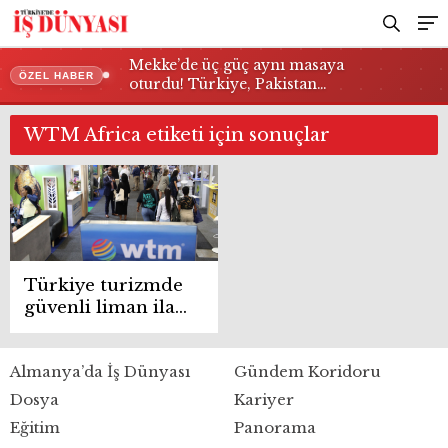
Mekke’de üç güç aynı masaya
ÖZEL HABER
oturdu! Türkiye, Pakistan…
WTM Africa etiketi için sonuçlar
Türkiye turizmde
güvenli liman ilan
edildi
Almanya’da İş Dünyası
Gündem Koridoru
Dosya
Kariyer
Eğitim
Panorama