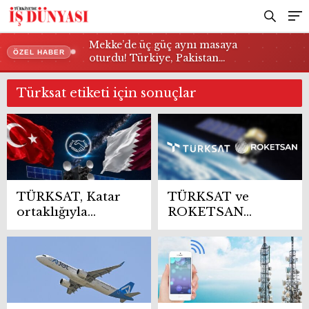
Mekke’de üç güç aynı masaya
ÖZEL HABER
oturdu! Türkiye, Pakistan…
Türksat etiketi için sonuçlar
TÜRKSAT, Katar
TÜRKSAT ve
ortaklığıyla
ROKETSAN
küresel hizmet
güçlerini
ağını genişletiyor
birleştiriyor