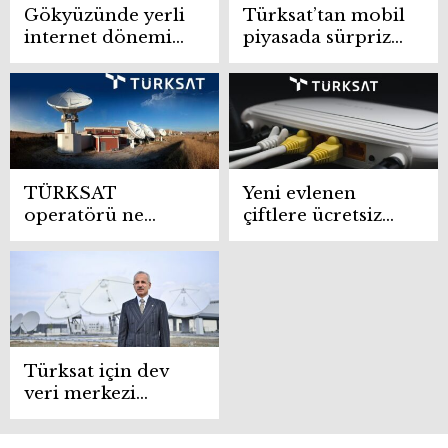
Gökyüzünde yerli
Türksat’tan mobil
internet dönemi
piyasada sürpriz
başlıyor
hamle! Turkcell,
Türk Telekom ve
Vodafone’a yeni
rakip geliyor
TÜRKSAT
Yeni evlenen
operatörü ne
çiftlere ücretsiz
zaman açılacak?
internet imkanı!
Fiyatları merak
Türksat açıkladı
konusu
Türksat için dev
veri merkezi
kurulacak