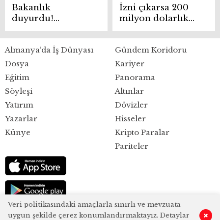
Bakanlık
İzni çıkarsa 200
duyurdu!
milyon dolarlık
Ramazan öncesi o
döviz girişi
ürünün ihracatı
hedefleniyor
Almanya’da İş Dünyası
Gündem Koridoru
durduruldu
Dosya
Kariyer
Eğitim
Panorama
Söyleşi
Altınlar
Yatırım
Dövizler
Yazarlar
Hisseler
Künye
Kripto Paralar
Pariteler
Veri politikasındaki amaçlarla sınırlı ve mevzuata
uygun şekilde çerez konumlandırmaktayız. Detaylar