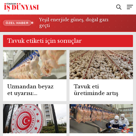
Yeşil enerjide güneş, doğal gazı
ÖZEL HABER
geçti
Tavuk etiketi için sonuçlar
Uzmandan beyaz
Tavuk eti
et uyarısı:
üretiminde artış
Denetimler
fırsatçılığı
azaltıyor ancak
tek başına yeterli
değil