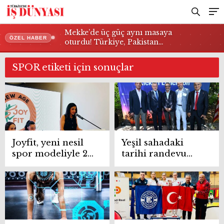
Mekke’de üç güç aynı masaya
ÖZEL HABER
oturdu! Türkiye, Pakistan…
SPOR etiketi için sonuçlar
Joyfit, yeni nesil
Yeşil sahadaki
spor modeliyle 20
tarihi randevu
şubeye
öncesinde
hazırlanıyor
okyanus ötesinde
dev buluşma