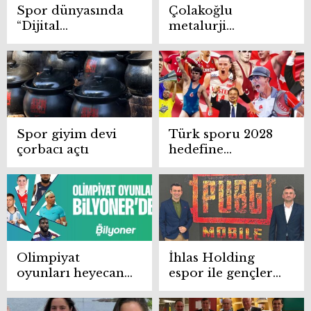
Spor dünyasında
Çolakoğlu
“Dijital
metalurji
antrenman”
sporcularından
devrimi
İspanya’da büyük
başarı
Spor giyim devi
Türk sporu 2028
çorbacı açtı
hedefine
sponsorluk
rüzgarıyla
hazırlanıyor
Olimpiyat
İhlas Holding
oyunları heyecanı
espor ile gençlere
başlıyor
dokunuyor