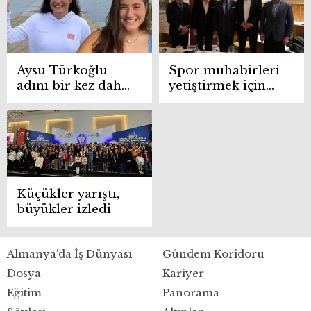
Aysu Türkoğlu
Spor muhabirleri
adını bir kez daha
yetiştirmek için
duyuracak
ilk adımı attılar
Küçükler yarıştı,
büyükler izledi
Almanya’da İş Dünyası
Gündem Koridoru
Dosya
Kariyer
Eğitim
Panorama