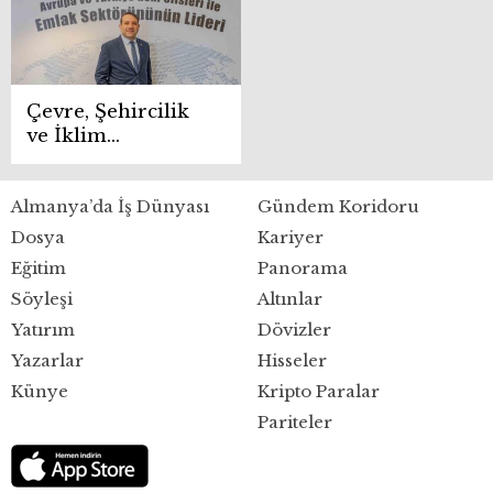
Çevre, Şehircilik
ve İklim
Değişikliği
Bakanlığı sosyal
Almanya’da İş Dünyası
Gündem Koridoru
konut projesi
2025’te devam
Dosya
Kariyer
ediyor
Eğitim
Panorama
Söyleşi
Altınlar
Yatırım
Dövizler
Yazarlar
Hisseler
Künye
Kripto Paralar
Pariteler