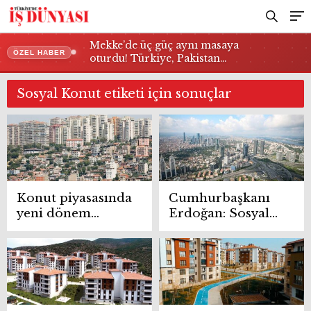
Mekke’de üç güç aynı masaya
ÖZEL HABER
oturdu! Türkiye, Pakistan…
Sosyal Konut etiketi için sonuçlar
Konut piyasasında
Cumhurbaşkanı
yeni dönem
Erdoğan: Sosyal
mesajı
konutların
anahtarları yazın
teslim edilecek