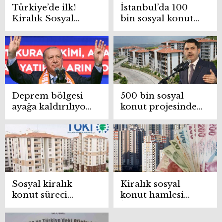
Türkiye’de ilk!
İstanbul’da 100
Kiralık Sosyal
bin sosyal konut
Konut Uygulaması
kurası başladı!
başlıyor
Deprem bölgesi
500 bin sosyal
ayağa kaldırılıyor:
konut projesinde
200 milyar TL’lik
kura tarihi
dev yatırım!
açıklandı!
Sosyal kiralık
Kiralık sosyal
konut süreci
konut hamlesi
başladı
İstanbul kiralarını
nasıl etkileyecek?