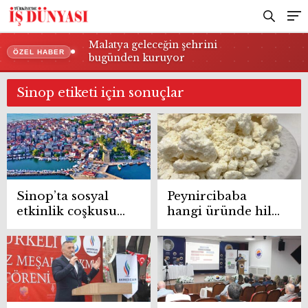
Malatya geleceğin şehrini
ÖZEL HABER
bugünden kuruyor
Sinop etiketi için sonuçlar
Sinop’ta sosyal
Peynircibaba
etkinlik coşkusu
hangi üründe hile
müzik, eğlence ve
yaptı? Tarım ve
sigorta bilincini
Orman Bakanlığı
bir arada yaşattı
ifşaladı