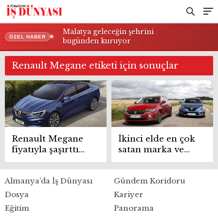
Malatya geleceğin şehrini
ÖZEL HABER
bugünden kuruyor
Renault Megane etiketi için sonuçlar
Renault Megane
İkinci elde en çok
fiyatıyla şaşırttı
satan marka ve
Egea’dan daha
modeller
ucuz oldu
hangileri?
Almanya’da İş Dünyası
Gündem Koridoru
Dosya
Kariyer
Eğitim
Panorama