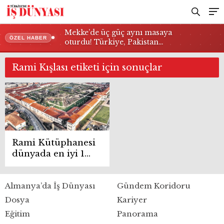
Mekke’de üç güç aynı masaya
ÖZEL HABER
oturdu! Türkiye, Pakistan…
Rami Kışlası etiketi için sonuçlar
Rami Kütüphanesi
dünyada en iyi 19
yapı arasında
Almanya’da İş Dünyası
Gündem Koridoru
Dosya
Kariyer
Eğitim
Panorama