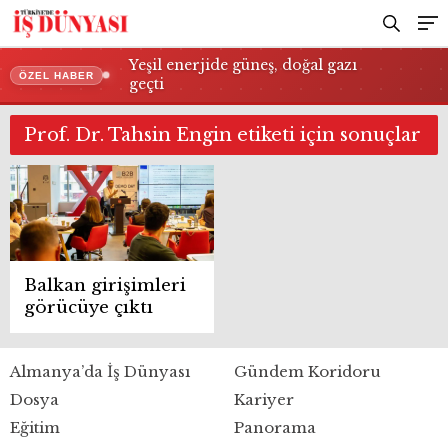
Yeşil enerjide güneş, doğal gazı
ÖZEL HABER
geçti
Prof. Dr. Tahsin Engin etiketi için sonuçlar
Balkan girişimleri
görücüye çıktı
Almanya’da İş Dünyası
Gündem Koridoru
Dosya
Kariyer
Eğitim
Panorama