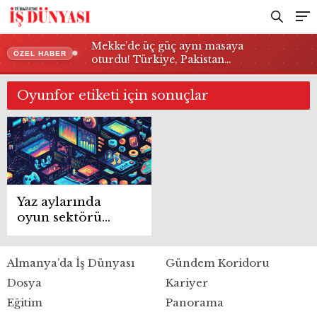
Mekke’de üç güç aynı masaya
ÖZEL HABER
oturdu! Türkiye, Pakistan…
Oyunfor etiketi için sonuçlar
Yaz aylarında
oyun sektörü
rekor kırdı
Almanya’da İş Dünyası
Gündem Koridoru
Dosya
Kariyer
Eğitim
Panorama