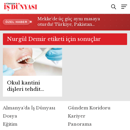
Mekke’de üç güç aynı masaya
ÖZEL HABER
oturdu! Türkiye, Pakistan…
Nurgül Demir etiketi için sonuçlar
Okul kantini
dişleri tehdit
ediyor
Almanya’da İş Dünyası
Gündem Koridoru
Dosya
Kariyer
Eğitim
Panorama