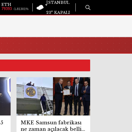
İSTANBUL
ETH
79393
-1.81301%
23°
KAPALI
 5
MKE Samsun fabrikası
ne zaman açılacak belli