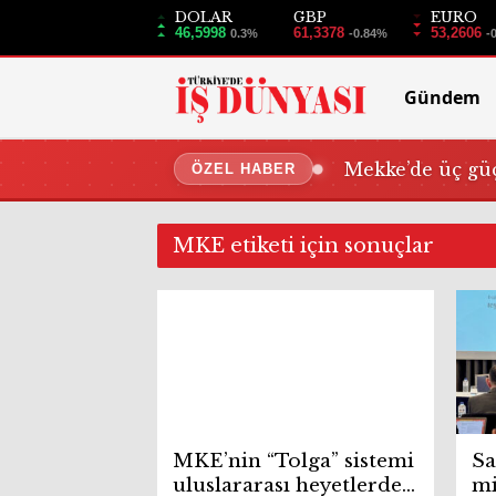
DOLAR
GBP
EURO
46,5998
61,3378
53,2606
0.3%
-0.84%
-
Gündem
Mekke’de üç güç
ÖZEL HABER
MKE etiketi için sonuçlar
MKE’nin “Tolga” sistemi
Sa
uluslararası heyetlerden
mi