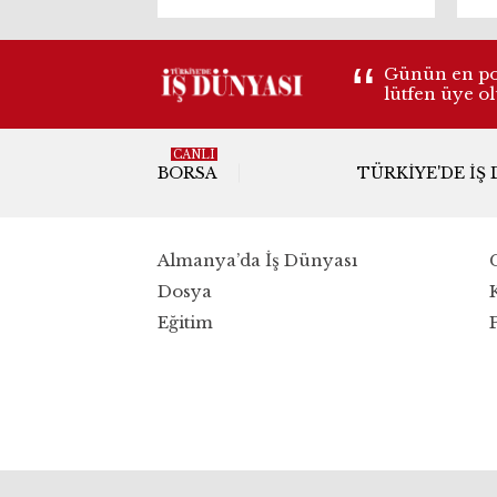
tam not aldı
Günün en pop
lütfen üye o
CANLI
BORSA
TÜRKIYE'DE İŞ
Almanya’da İş Dünyası
Dosya
Eğitim