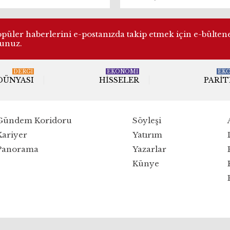
üler haberlerini e-postanızda takip etmek için e-bülten
lunuz.
DERGI
EKONOMİ
EK
 DÜNYASI
HISSELER
PARIT
Gündem Koridoru
Söyleşi
Kariyer
Yatırım
Panorama
Yazarlar
Künye