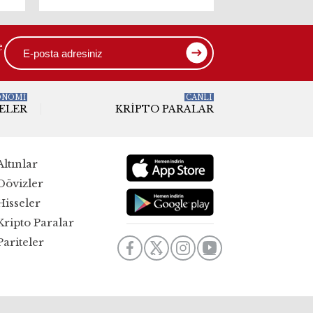
oldu
e
ONOMİ
CANLI
ELER
KRIPTO PARALAR
Altınlar
Dövizler
Hisseler
Kripto Paralar
Pariteler