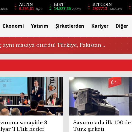
ALTIN
BIST
BITCOIN
6.294,61
14.827,35
2927713
0.64%
-0,79
2,82%
-1.8203%
Ekonomi
Yatırım
Şirketlerden
Kariyer
Diğer
 aynı masaya oturdu! Türkiye, Pakistan…
vunma sanayide 8
Savunmada ilk 100’de
lyar TL’lik hedef
Türk şirketi