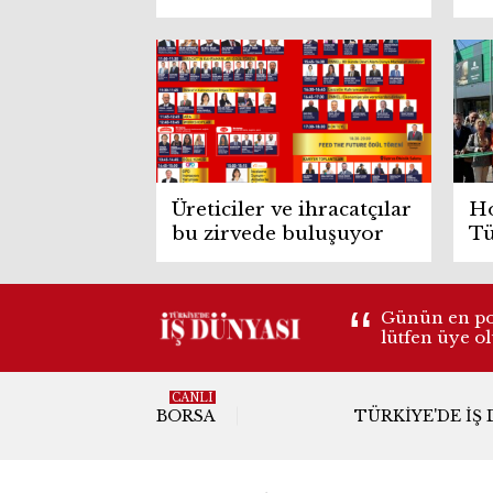
başlıyor!
si
Üreticiler ve ihracatçılar
Ho
bu zirvede buluşuyor
Tü
Av
Günün en pop
lütfen üye o
CANLI
BORSA
TÜRKIYE'DE İŞ