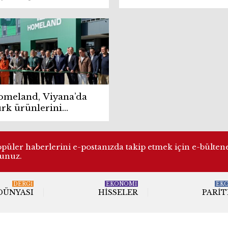
nyali!
sektörüne altın öğütle
meland, Viyana’da
rk ürünlerini
rupa’ya taşıyor
üler haberlerini e-postanızda takip etmek için e-bülten
lunuz.
DERGI
EKONOMİ
EK
 DÜNYASI
HISSELER
PARIT