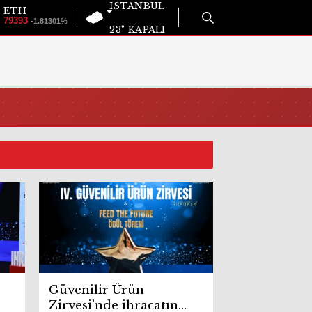
İSTANBUL
ETH
79393
-1.81301%
23°
KAPALI
Güvenilir Ürün
Zirvesi’nde ihracatın