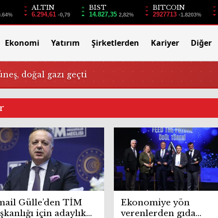
ALTIN
BIST
BITCOIN
6.294,61
14.827,35
2927713
0.64%
-0,79
2,82%
-1.8203%
Ekonomi
Yatırım
Şirketlerden
Kariyer
Diğer
üneş, doğal gazı geçti
ar
mail Gülle’den TİM
Ekonomiye yön
şkanlığı için adaylık
verenlerden gıda