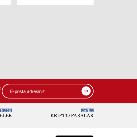
r
nabzı tutulacak
e
ONOMİ
CANLI
ELER
KRIPTO PARALAR