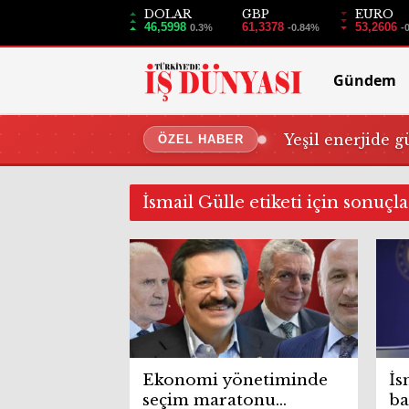
DOLAR
GBP
EURO
46,5998
61,3378
53,2606
0.3%
-0.84%
-
Gündem
Yeşil enerjide g
ÖZEL HABER
İsmail Gülle etiketi için sonuçl
Ekonomi yönetiminde
İs
seçim maratonu
ba