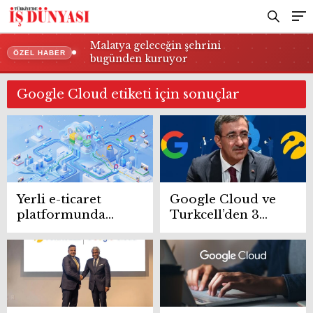
Malatya geleceğin şehrini
ÖZEL HABER
bugünden kuruyor
Google Cloud etiketi için sonuçlar
Yerli e-ticaret
Google Cloud ve
platformunda
Turkcell’den 3
yapay zekâ odaklı
milyar dolarlık
bulut dönüşümü
bulut yatırımı