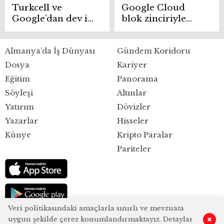
Turkcell ve
Google Cloud
Google’dan dev iş
blok zinciriyle
birliği
küresel ödeme
devlerine rakip
Almanya’da İş Dünyası
Gündem Koridoru
olacak
Dosya
Kariyer
Eğitim
Panorama
Söyleşi
Altınlar
Yatırım
Dövizler
Yazarlar
Hisseler
Künye
Kripto Paralar
Pariteler
Veri politikasındaki amaçlarla sınırlı ve mevzuata
uygun şekilde çerez konumlandırmaktayız. Detaylar