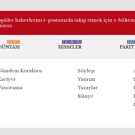
üler haberlerini e-postanızda takip etmek için e-bülten
lunuz.
DERGI
EKONOMİ
EK
 DÜNYASI
HISSELER
PARIT
Gündem Koridoru
Söyleşi
Kariyer
Yatırım
Panorama
Yazarlar
Künye