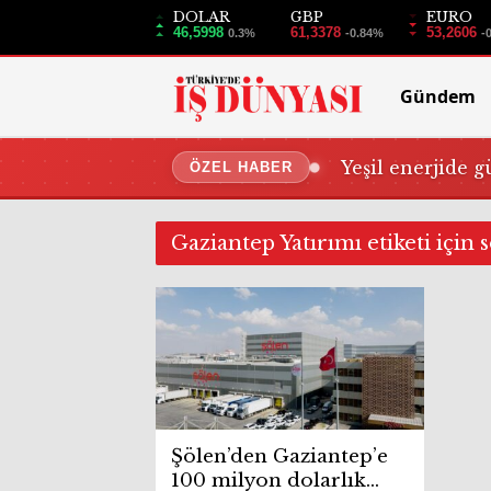
DOLAR
GBP
EURO
46,5998
61,3378
53,2606
0.3%
-0.84%
-
Gündem
Yeşil enerjide g
ÖZEL HABER
Gaziantep Yatırımı etiketi için 
Şölen’den Gaziantep’e
100 milyon dolarlık