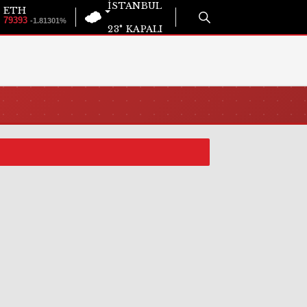
İSTANBUL
ETH
79393
-1.81301%
23°
KAPALI