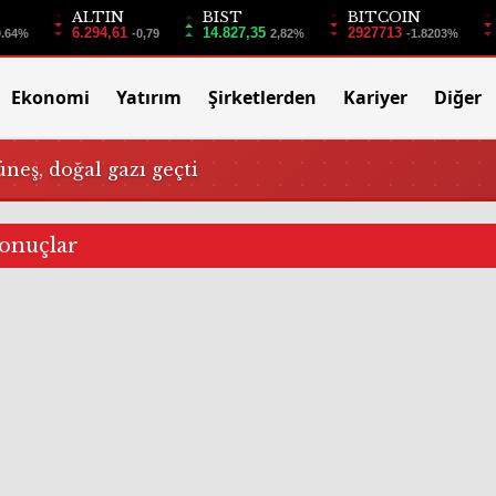
ALTIN
BIST
BITCOIN
6.294,61
14.827,35
2927713
0.64%
-0,79
2,82%
-1.8203%
Ekonomi
Yatırım
Şirketlerden
Kariyer
Diğer
üneş, doğal gazı geçti
sonuçlar