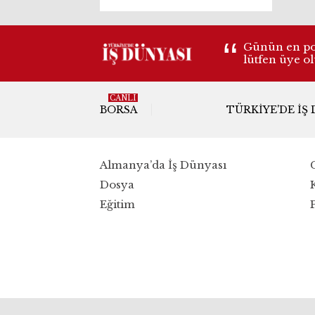
teknoloji üssü
Günün en pop
lütfen üye o
CANLI
BORSA
TÜRKIYE'DE İŞ
Almanya’da İş Dünyası
Dosya
Eğitim