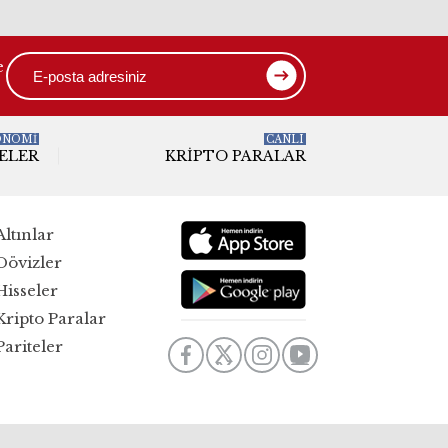
e
ONOMİ
CANLI
ELER
KRIPTO PARALAR
Altınlar
Dövizler
Hisseler
Kripto Paralar
Pariteler