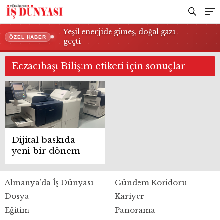
Yeşil enerjide güneş, doğal gazı
ÖZEL HABER
geçti
Eczacıbaşı Bilişim etiketi için sonuçlar
Dijital baskıda
yeni bir dönem
Almanya’da İş Dünyası
Gündem Koridoru
Dosya
Kariyer
Eğitim
Panorama