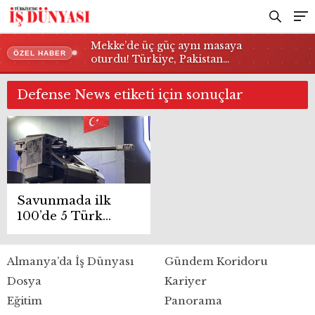
Mekke’de üç güç aynı masaya
ÖZEL HABER
oturdu! Türkiye, Pakistan…
Defense News etiketi için sonuçlar
Savunmada ilk
100’de 5 Türk
şirketi
Almanya’da İş Dünyası
Gündem Koridoru
Dosya
Kariyer
Eğitim
Panorama