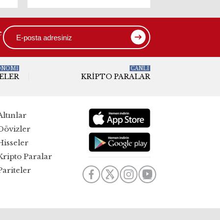
e
ONOMİ
CANLI
ELER
KRIPTO PARALAR
Altınlar
Dövizler
Hisseler
Kripto Paralar
Pariteler