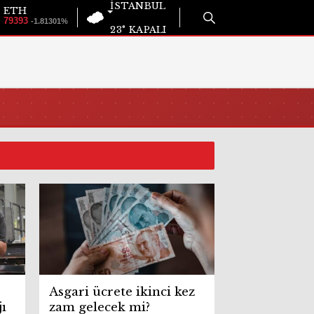
İSTANBUL
ETH
79393
-1.81301%
23°
KAPALI
Asgari ücrete ikinci kez
ı
zam gelecek mi?