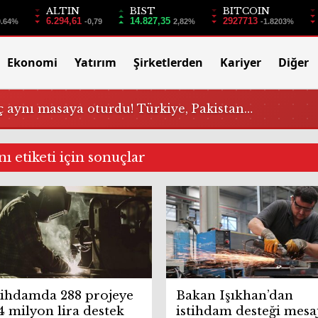
ALTIN
BIST
BITCOIN
6.294,61
14.827,35
2927713
0.64%
-0,79
2,82%
-1.8203%
Ekonomi
Yatırım
Şirketlerden
Kariyer
Diğer
 aynı masaya oturdu! Türkiye, Pakistan…
ı etiketi için sonuçlar
tihdamda 288 projeye
Bakan Işıkhan’dan
4 milyon lira destek
istihdam desteği mesaj