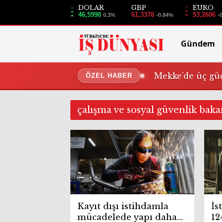
DOLAR
GBP
EURO
46,5998
61,3378
53,2606
0.3%
-0.84%
-
Gündem
Mekke’de üç güç
ÖZEL HABER
çalışma ve sosyal güvenlik bakan
Kayıt dışı istihdamla
İs
mücadelede yapı daha
12