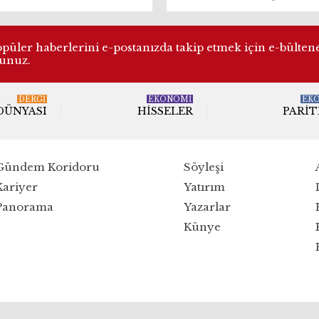
üler haberlerini e-postanızda takip etmek için e-bülten
lunuz.
DERGI
EKONOMİ
EK
 DÜNYASI
HISSELER
PARIT
Gündem Koridoru
Söyleşi
Kariyer
Yatırım
Panorama
Yazarlar
Künye