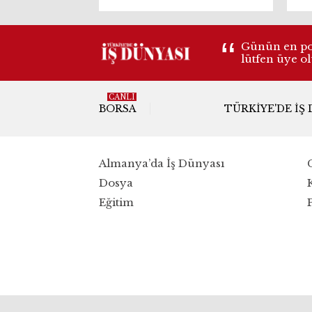
da güçlenecek
Günün en pop
lütfen üye o
CANLI
BORSA
TÜRKIYE'DE İŞ
Almanya’da İş Dünyası
Dosya
Eğitim