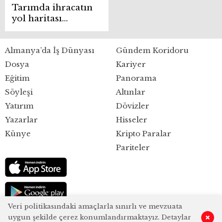
Tarımda ihracatın
yol haritası
belirlendi
Almanya’da İş Dünyası
Gündem Koridoru
Dosya
Kariyer
Eğitim
Panorama
Söyleşi
Altınlar
Yatırım
Dövizler
Yazarlar
Hisseler
Künye
Kripto Paralar
Pariteler
Veri politikasındaki amaçlarla sınırlı ve mevzuata
uygun şekilde çerez konumlandırmaktayız. Detaylar