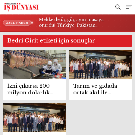
Mekke’de üç güç aynı masaya
ÖZEL HABER
oturdu! Türkiye, Pakistan…
Bedri Girit etiketi için sonuçlar
İzni çıkarsa 200
Tarım ve gıdada
milyon dolarlık
ortak akıl ile
döviz girişi
ihracat yol
hedefleniyor
haritası belirlendi