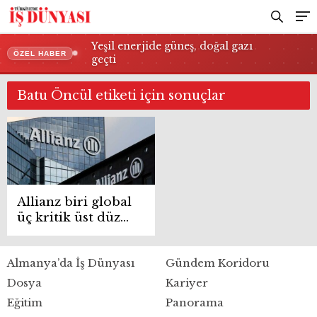
Yeşil enerjide güneş, doğal gazı
ÖZEL HABER
geçti
Batu Öncül etiketi için sonuçlar
Allianz biri global
üç kritik üst düzey
atama gerçekleşti
Almanya’da İş Dünyası
Gündem Koridoru
Dosya
Kariyer
Eğitim
Panorama