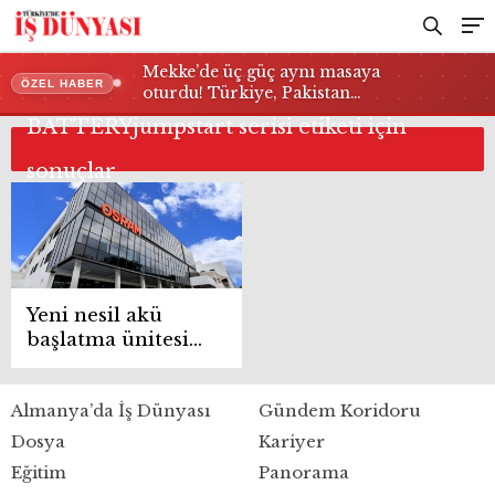
Mekke’de üç güç aynı masaya
ÖZEL HABER
oturdu! Türkiye, Pakistan…
BATTERYjumpstart serisi etiketi için
sonuçlar
Yeni nesil akü
başlatma ünitesi
kullanıcıların
hizmetinde
Almanya’da İş Dünyası
Gündem Koridoru
Dosya
Kariyer
Eğitim
Panorama