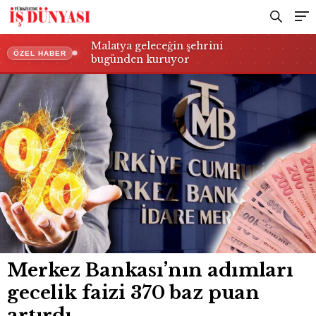
Malatya geleceğin şehrini
ÖZEL HABER
bugünden kuruyor
Merkez Bankası’nın adımları
gecelik faizi 370 baz puan
artırdı