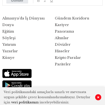
Gönder
Almanya’da İş Dünyası
Gündem Koridoru
Dosya
Kariyer
Eğitim
Panorama
Söyleşi
Altınlar
Yatırım
Dövizler
Yazarlar
Hisseler
Künye
Kripto Paralar
Pariteler
Veri politikasındaki amaçlarla sınırlı ve mevzuata
uygun şekilde çerez konumlandırmaktayız. Detaylar
0
için
veri politikamızı
inceleyebilirsiniz.