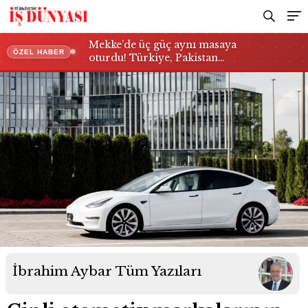
Mekke’de üç güç aynı masaya
ÖZEL HABER
oturdu! Türkiye, Pakistan…
İbrahim Aybar
Tüm Yazıları