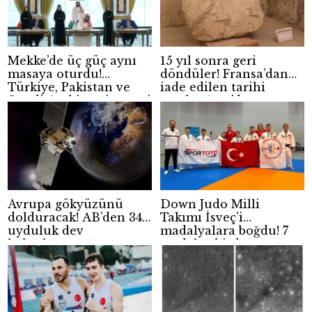
Mekke’de üç güç aynı
15 yıl sonra geri
masaya oturdu!
döndüler! Fransa’dan
Türkiye, Pakistan ve
iade edilen tarihi
Suudi Arabistan’ın yeni
eserler Şam’da
güvenlik hesabı
sergilendi
Avrupa gökyüzünü
Down Judo Milli
dolduracak! AB’den 348
Takımı İsveç’i
uyduluk dev
madalyalara boğdu! 7
haberleşme ağı
madalya birden