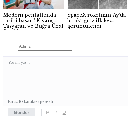
Modern pentatlonda
SpaceX roketinin Ay’da
tarihi başarı! Kıvanç
bıraktığı iz ilk kez
Taşyaran ve Buğra Ünal
görüntülendi
finalde
En az 10 karakter gerekli
Gönder