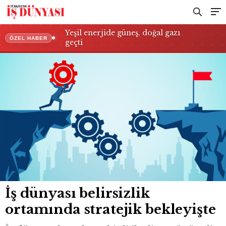
Yeşil enerjide güneş, doğal gazı
ÖZEL HABER
geçti
İş dünyası belirsizlik
ortamında stratejik bekleyişte