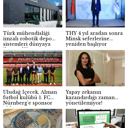
Türk mühendisliği
THY 4 yıl aradan sonra
imzalı robotik depo
Minsk seferlerine
sistemleri dünyaya
yeniden başlıyor
ihraç ediliyor
Uludağ İçecek, Alman
Yapay zekanın
futbol kulübü 1. FC
kazandırdığı zaman
Nürnberg’e sponsor
yönetilemiyor!
oldu