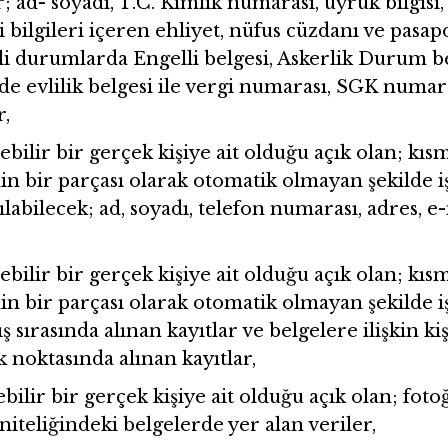
; ad- soyadı, T.C. Kimlik numarası, uyruk bilgisi
i bilgileri içeren ehliyet, nüfus cüzdanı ve pasapo
 durumlarda Engelli belgesi, Askerlik Durum bel
de evlilik belgesi ile vergi numarası, SGK numaras
r,
nebilir bir gerçek kişiye ait olduğu açık olan; 
nin bir parçası olarak otomatik olmayan şekilde i
labilecek; ad, soyadı, telefon numarası, adres, 
nebilir bir gerçek kişiye ait olduğu açık olan; 
nin bir parçası olarak otomatik olmayan şekilde i
ş sırasında alınan kayıtlar ve belgelere ilişkin kiş
k noktasında alınan kayıtlar,
bilir bir gerçek kişiye ait olduğu açık olan; fotoğ
niteliğindeki belgelerde yer alan veriler,