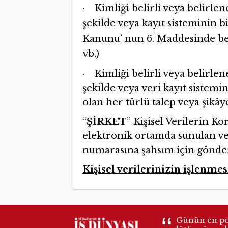
· Kimliği belirli veya belirle
şekilde veya kayıt sisteminin 
Kanunu’ nun 6. Maddesinde beli
vb.)
· Kimliği belirli veya belirle
şekilde veya veri kayıt sistemi
olan her türlü talep veya şikâye
“
ŞİRKET
’’ Kişisel Verilerin 
elektronik ortamda sunulan ve
numarasına şahsım için gönde
Kişisel verilerinizin işlenme
Günün en pop