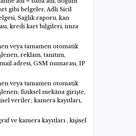
, anne adı – baba adı, doğum
rt gibi belgeler, Adli Sicil
gesi, Sağlık raporu, kan
ı, kredi kart bilgileri, imza
kısmen veya tamamen otomatik
şlenen, reklam, tanıtım,
e-mail adresi, GSM numarası, IP
kısmen veya tamamen otomatik
şlenen; fiziksel mekâna girişte,
isel veriler; kamera kayıtları,
raf ve kamera kayıtları , kişisel