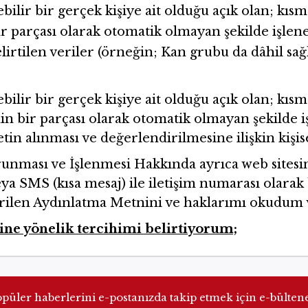
nebilir bir gerçek kişiye ait olduğu açık olan; 
bir parçası olarak otomatik olmayan şekilde işlen
rtilen veriler (örneğin; Kan grubu da dâhil sağl
nebilir bir gerçek kişiye ait olduğu açık olan; 
nin bir parçası olarak otomatik olmayan şekilde 
tin alınması ve değerlendirilmesine ilişkin kişise
Korunması ve İşlenmesi Hakkında ayrıca web sitesi
ya SMS (kısa mesaj) ile iletişim numarası olara
rilen Aydınlatma Metnini ve haklarımı okudum 
sine yönelik tercihimi belirtiyorum;
üler haberlerini e-postanızda takip etmek için e-bülten