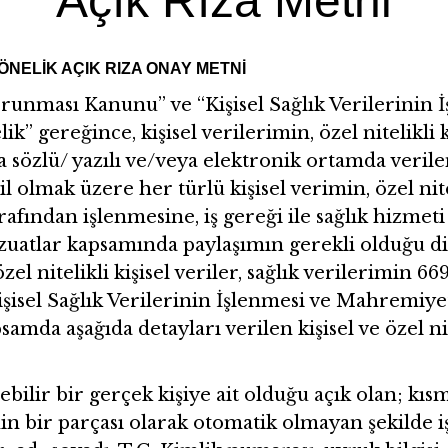
Açık Rıza Metni
ÖNELİK AÇIK RIZA ONAY METNİ
 Korunması Kanunu” ve “Kişisel Sağlık Verilerini
 gereğince, kişisel verilerimin, özel nitelikli ki
a sözlü/ yazılı ve/veya elektronik ortamda veril
olmak üzere her türlü kişisel verimin, özel niteli
rafından işlenmesine, iş gereği ile sağlık hizmet
zuatlar kapsamında paylaşımın gerekli olduğu diğ
özel nitelikli kişisel veriler, sağlık verilerimin 669
isel Sağlık Verilerinin İşlenmesi ve Mahremiy
mda aşağıda detayları verilen kişisel ve özel nite
nebilir bir gerçek kişiye ait olduğu açık olan; 
nin bir parçası olarak otomatik olmayan şekilde i