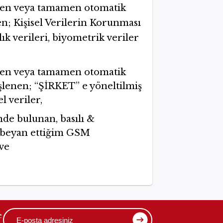
kısmen veya tamamen otomatik
en; Kişisel Verilerin Korunması
ık verileri, biyometrik veriler
kısmen veya tamamen otomatik
işlenen; “ŞİRKET’’ e yöneltilmiş
l veriler,
nde bulunan, basılı &
k beyan ettiğim GSM
ve
e