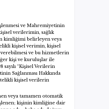
n İşlenmesi ve Mahremiyetinin
şisel verilerimin, sağlık
en kimliğimi belirleyen veya
kli kişisel verimin, kişisel
i verebilmesi ve bu hizmetlerin
er kişi ve kuruluşlar ile
8 sayılı “Kişisel Verilerin
etinin Sağlanması Hakkında
likli kişisel verilerin
kısmen veya tamamen otomatik
şlenen; kişinin kimliğine dair