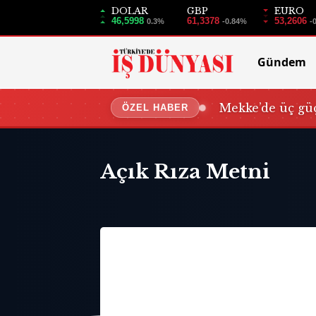
DOLAR
GBP
EURO
46,5998
61,3378
53,2606
0.3%
-0.84%
-
Gündem
Mekke’de üç güç
ÖZEL HABER
Açık Rıza Metni