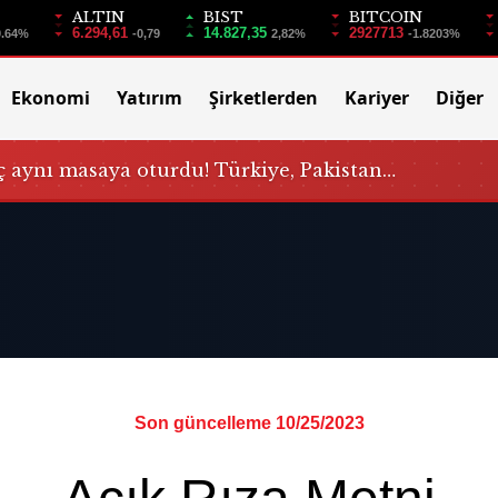
ALTIN
BIST
BITCOIN
6.294,61
14.827,35
2927713
0.64%
-0,79
2,82%
-1.8203%
Ekonomi
Yatırım
Şirketlerden
Kariyer
Diğer
 aynı masaya oturdu! Türkiye, Pakistan…
Son güncelleme 10/25/2023