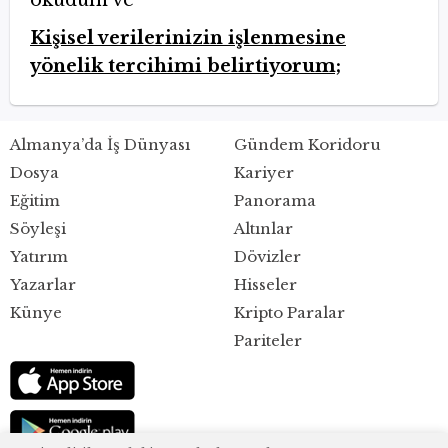
okudum ve
Kişisel verilerinizin işlenmesine
yönelik tercihimi belirtiyorum;
Almanya’da İş Dünyası
Gündem Koridoru
Dosya
Kariyer
Eğitim
Panorama
Söyleşi
Altınlar
Yatırım
Dövizler
Yazarlar
Hisseler
Künye
Kripto Paralar
Pariteler