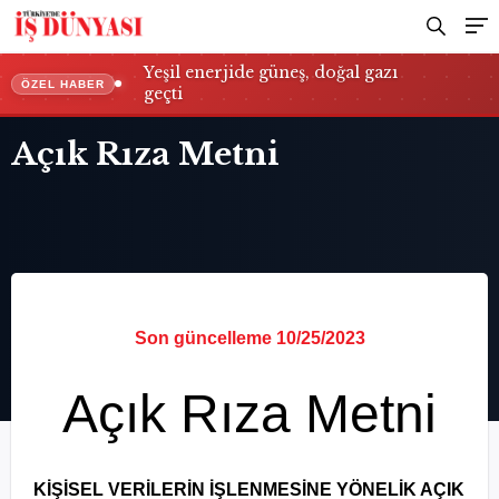
Yeşil enerjide güneş, doğal gazı
ÖZEL HABER
geçti
Açık Rıza Metni
Son güncelleme 10/25/2023
Açık Rıza Metni
KİŞİSEL VERİLERİN İŞLENMESİNE YÖNELİK AÇIK